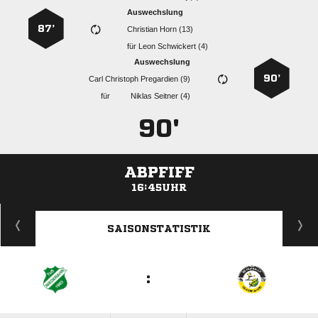
Auswechslung
87’
  
für
  
Auswechslung
90’
   
für
  
90'
ABPFIFF
16:45UHR
ANZEIGE
SAISONSTATISTIK
: