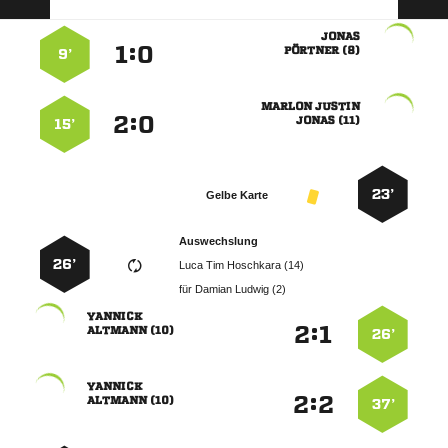

:


 
9’
 
:


 
15’
23’
Gelbe Karte
Auswechslung
26’
   
für
  

:


 
26’

:


 
37’