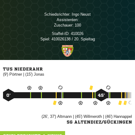
Schiedsrichter:
 
Assistenten:
Zuschauer:
100
Staffel-ID:
410026
Spiel:
410026138 / 20. Spieltag
TUS NIEDERAHR
(9')

| (15')

0’
45’
(26', 37')

| (45')

| (46')

SG ALTENDIEZ/GÜCKINGEN