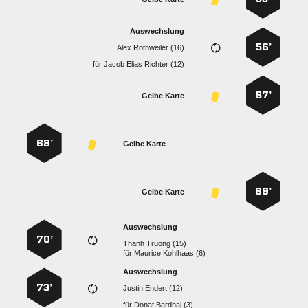
Auswechslung
56’
  
für
   
57’
Gelbe Karte
68’
Gelbe Karte
69’
Gelbe Karte
Auswechslung
70’
  
für
  
Auswechslung
73’
  
für
  