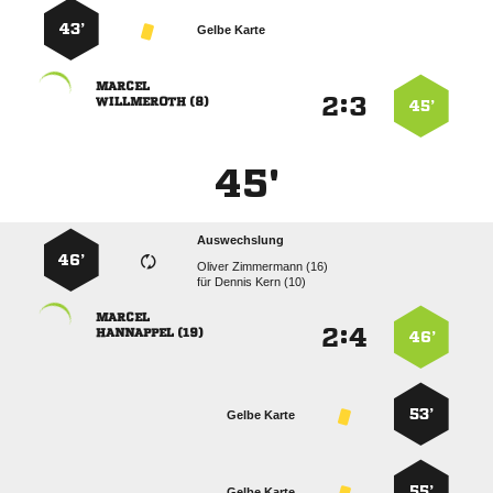
43’
Gelbe Karte

:


 
45’
45'
Auswechslung
46’
  
für
  

:


 
46’
53’
Gelbe Karte
55’
Gelbe Karte