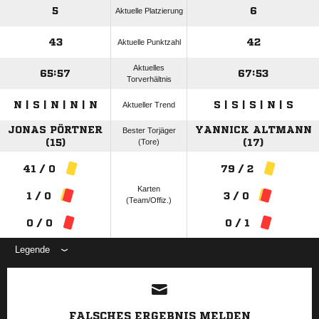
5
6
Aktuelle Platzierung
43
42
Aktuelle Punktzahl
Aktuelles
65:57
67:53
Torverhältnis
N | S | N | N | N
S | S | S | N | S
Aktueller Trend
JONAS PÖRTNER
YANNICK ALTMANN
Bester Torjäger
(15)
(Tore)
(17)
41 / 0
79 / 2
Karten
1 / 0
3 / 0
(Team/Offiz.)
0 / 0
0 / 1
Legende
ANZEIGE
FALSCHES ERGEBNIS MELDEN