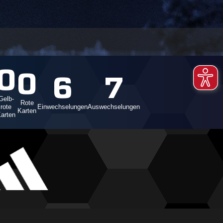
0
0
6
7
Gelb-
Rote
rote
Einwechselungen
Auswechselungen
Karten
arten