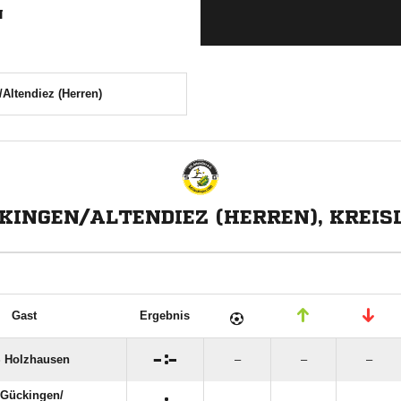
N
Altendiez (Herren)
KINGEN/ALTENDIEZ (HERREN), KREIS
Gast
Ergebnis

:

 Holzhausen
–
–
–
Gückingen/​