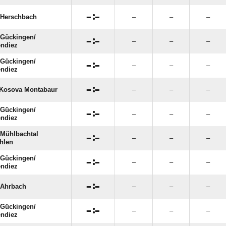

:

Herschbach
–
–
–
Gückingen/​

:

–
–
–
endiez
Gückingen/​

:

–
–
–
endiez

:

Kosova Montabaur
–
–
–
Gückingen/​

:

–
–
–
endiez
Mühlbachtal

:

–
–
–
hlen
Gückingen/​

:

–
–
–
endiez

:

Ahrbach
–
–
–
Gückingen/​

:

–
–
–
endiez