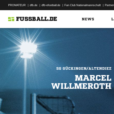
PROMATEUR
|
dfb.de
|
dfb-efootball.de
|
Fan Club Nationalmannschaft
|
Partner
FUSSBALL.DE
NEWS
L
SG GÜCKINGEN/ALTENDIEZ
MARCEL
WILLMEROTH