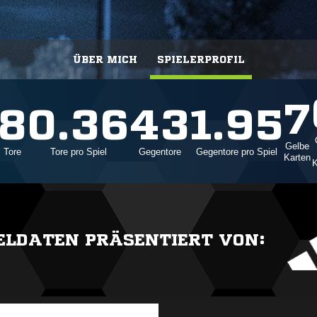
ÜBER MICH
SPIELERPROFIL
7
8
0.36
43
1.95
Gelbe
Tore
Tore pro Spiel
Gegentore
Gegentore pro Spiel
Karten
K
IELDATEN PRÄSENTIERT VON: