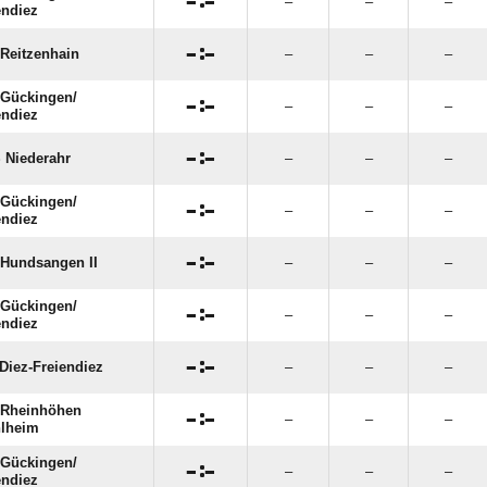

:

–
–
–
endiez

:

Reitzenhain
–
–
–
Gückingen/​

:

–
–
–
endiez

:

 Niederahr
–
–
–
Gückingen/​

:

–
–
–
endiez

:

Hundsangen II
–
–
–
Gückingen/​

:

–
–
–
endiez

:

Diez-Freiendiez
–
–
–
Rheinhöhen

:

–
–
–
lheim
Gückingen/​

:

–
–
–
endiez