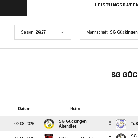
LEISTUNGSDATE
Saison:
26/27
Mannschaft:
SG Gückingen/
SG GÜC
Datum
Heim
SG Gückingen/​
:
09.08.2026
TuS
Altendiez
SG 