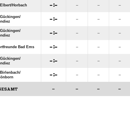

:

Elbert/​Horbach
–
–
–
Gückingen/​

:

–
–
–
endiez
Gückingen/​

:

–
–
–
endiez

:

rtfreunde Bad Ems
–
–
–
Gückingen/​

:

–
–
–
endiez
Birlenbach/​

:

–
–
–
önborn
GESAMT
–
–
–
–
ANZEIGE
ANZEIGE