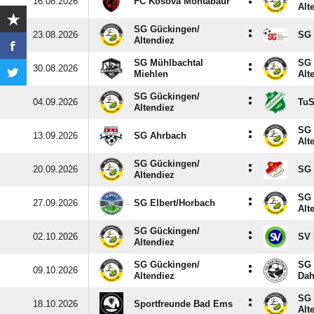
:
16.08.2026
FC Kosova Montabaur
Alt
SG Gückingen/​
:
23.08.2026
SG 
Altendiez
SG Mühlbachtal
SG 
:
30.08.2026
Miehlen
Alt
SG Gückingen/​
:
04.09.2026
TuS
Altendiez
SG 
:
13.09.2026
SG Ahrbach
Alt
SG Gückingen/​
:
20.09.2026
SG 
Altendiez
SG 
:
27.09.2026
SG Elbert/​Horbach
Alt
SG Gückingen/​
:
02.10.2026
SV 
Altendiez
SG Gückingen/​
SG 
:
09.10.2026
Altendiez
Dah
SG 
:
18.10.2026
Sportfreunde Bad Ems
Alt