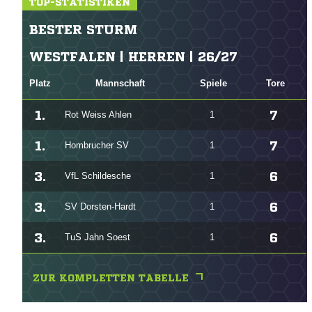
TOP-STATISTIKEN
BESTER STURM
WESTFALEN | HERREN | 26/27
Platz
Mannschaft
Spiele
Tore
1.
7
Rot Weiss Ahlen
1
1.
7
Hombrucher SV
1
3.
6
VfL Schildesche
1
3.
6
SV Dorsten-Hardt
1
3.
6
TuS Jahn Soest
1
ZUR KOMPLETTEN TABELLE