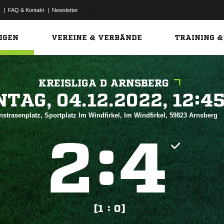
|
FAQ & Kontakt
|
Newsletter
Link
IGEN
VEREINE & VERBÄNDE
TRAINING &
KREISLIGA D ARNSBERG
 


strasenplatz, Sportplatz Im Windfirkel, Im Windfirkel, 59823 Arnsberg
:


[1 : 0]