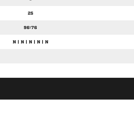
25
96:76
N | N | N | N | N