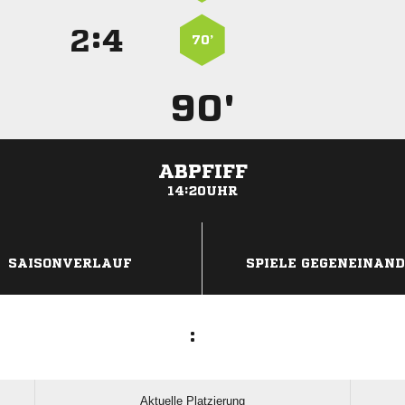
:


70’
90'
ABPFIFF
14:20UHR
ANZEIGE
SAISONVERLAUF
SPIELE GEGENEINAN
:
Aktuelle Platzierung