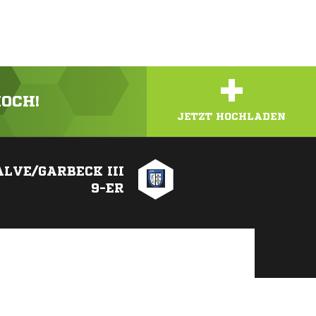
+
HOCH!
JETZT HOCHLADEN
ALVE/GARBECK III
9-ER