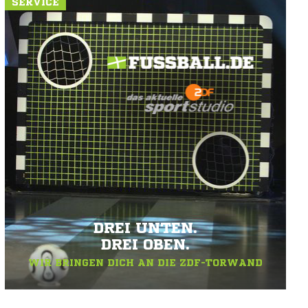
SERVICE
DREI UNTEN.
DREI OBEN.
WIR BRINGEN DICH AN DIE ZDF-TORWAND