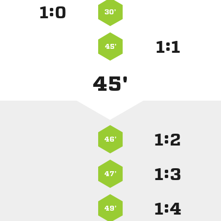
:


30’
:


45’
45'
:


46’
:


47’
:


49’