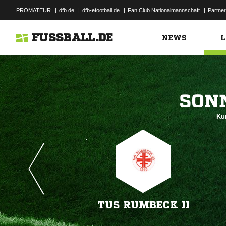
PROMATEUR
|
dfb.de
|
dfb-efootball.de
|
Fan Club Nationalmannschaft
|
Partner
FUSSBALL.DE
NEWS
L

Kun
TUS RUMBECK II