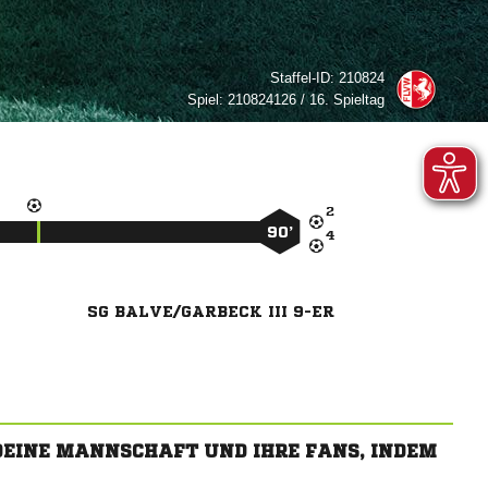
Staffel-ID:
210824
Spiel:
210824126 / 16. Spieltag

90’

SG BALVE/GARBECK III 9-ER
 DEINE MANNSCHAFT UND IHRE FANS, INDEM