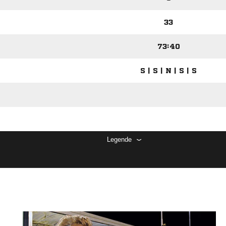
33
73:40
S | S | N | S | S
Legende