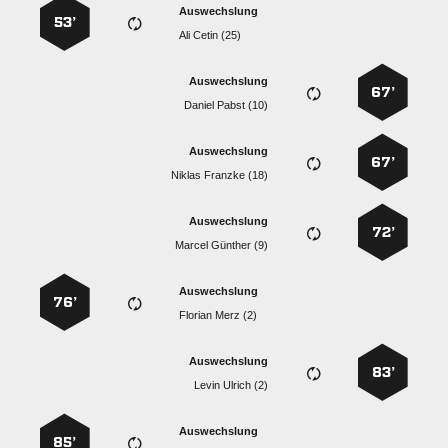
Auswechslung
53’
  
Auswechslung
67’
  
Auswechslung
67’
  
Auswechslung
72’
  
Auswechslung
76’
  
Auswechslung
83’
  
Auswechslung
85’