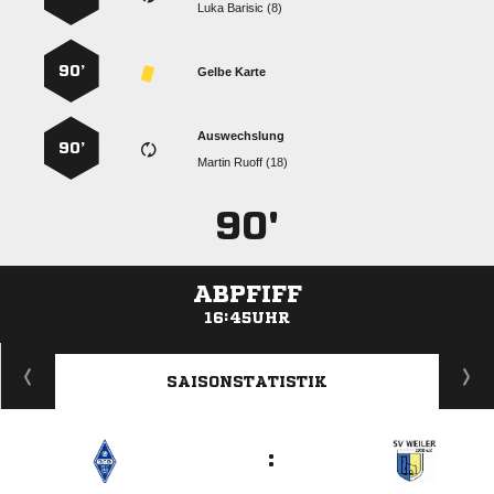
  
90’
Gelbe Karte
Auswechslung
90’
  
90'
ABPFIFF
16:45UHR
ANZEIGE
SAISONSTATISTIK
: