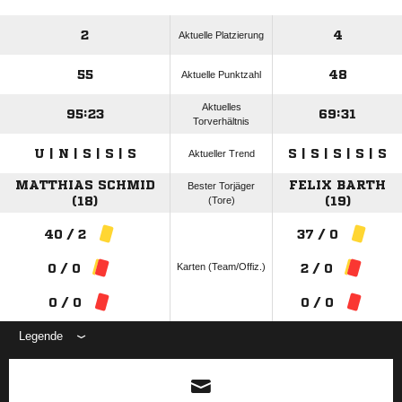
2
4
Aktuelle Platzierung
55
48
Aktuelle Punktzahl
Aktuelles
95:23
69:31
Torverhältnis
U | N | S | S | S
S | S | S | S | S
Aktueller Trend
MATTHIAS SCHMID
FELIX BARTH
Bester Torjäger
(18)
(Tore)
(19)
40 / 2
37 / 0
Karten (Team/Offiz.)
0 / 0
2 / 0
0 / 0
0 / 0
Legende
ANZEIGE