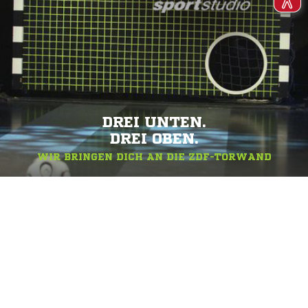
DREI UNTEN.
DREI OBEN.
WIR BRINGEN DICH AN DIE ZDF-TORWAND