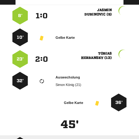

:


 
8’
10’
Gelbe Karte

:


 
23’
Auswechslung
32’
  
36’
Gelbe Karte
45'