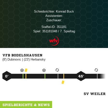
Schiedsrichter:
 
Assistenten:
Zuschauer:
Staffel-ID:
351181
Spiel:
351181048 / 7. Spieltag
VFB BODELSHAUSEN
(8')

| (23')

0’
45’
SV WEILER
SPIELBERICHTE & NEWS