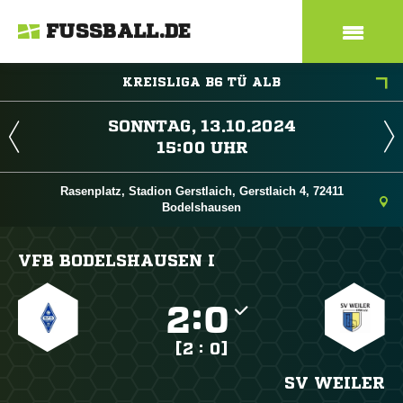
FUSSBALL.DE
KREISLIGA B6 TÜ ALB
 
 
Rasenplatz, Stadion Gerstlaich, Gerstlaich 4, 72411
Bodelshausen
VFB BODELSHAUSEN I

:

[2 : 0]
SV WEILER