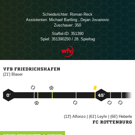
Schiedsrichter:
 
Assistenten:
 
,  
Zuschauer:
350
Staffel-ID:
351390
Spiel:
351390250 / 28. Spieltag
VFB FRIEDRICHSHAFEN
(21')

0’
45’
(13')

| (61')

| (66')

FC ROTTENBURG