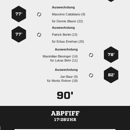
Auswechslung
77’
  
für
  
Auswechslung
77’
  
für
  
Auswechslung
78’
  
für
  
Auswechslung
82’
  
für
  
90'
ABPFIFF
17:28UHR
ANZEIGE