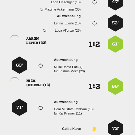
47’
  
für
  
Auswechslung
53’
  
für
  

:


 
61’
Auswechslung
63’
   
für
  

:


 
66’
Auswechslung
71’
   
für
  
73’
Gelbe Karte