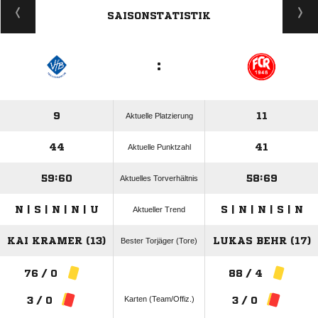
SAISONSTATISTIK
:
9
11
Aktuelle Platzierung
44
41
Aktuelle Punktzahl
59:60
58:69
Aktuelles Torverhältnis
N | S | N | N | U
S | N | N | S | N
Aktueller Trend
KAI KRAMER (13)
LUKAS BEHR (17)
Bester Torjäger (Tore)
76 / 0
88 / 4
Karten (Team/Offiz.)
3 / 0
3 / 0