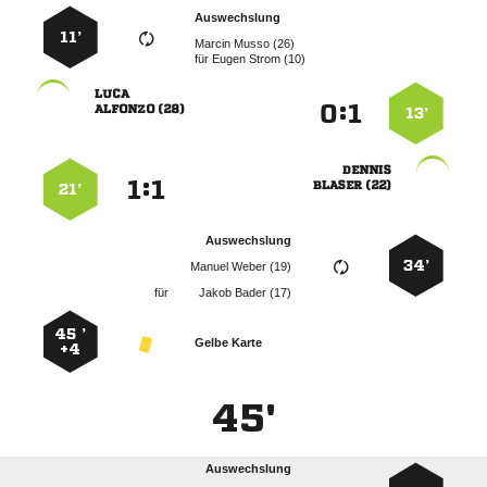
Auswechslung
11’
  
für
  

:


 
13’

:


 
21’
Auswechslung
34’
  
für
  
45 ’
Gelbe Karte
+4
45'
Auswechslung