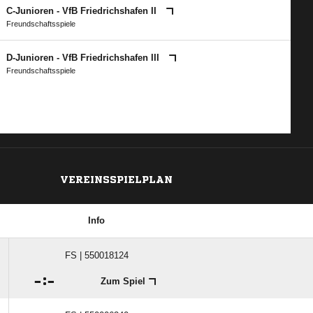
C-Junioren - VfB Friedrichshafen II
Freundschaftsspiele
D-Junioren - VfB Friedrichshafen III
Freundschaftsspiele
VEREINSSPIELPLAN
Info
FS | 550018124

:

Zum Spiel