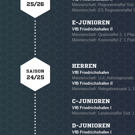
25/26
Meisterschaft: Regionenstaffel Süd 
Meisterschaft: ES Regionenstaffel S
E-JUNIOREN
NACHRICHT SENDE
VfB Friedrichshafen II
Meisterschaft: Qualistaffel 2; 1.Plat
* Pflichtfelder
Meisterschaft: Kreisstaffel 2; 1.Plat
HERREN
SAISON
VfB Friedrichshafen
24/25
Meisterschaft: LL4_Aufstiegsrunde; 
VfB Friedrichshafen II
Meisterschaft: Relegationsspiel 1; 1
C-JUNIOREN
VfB Friedrichshafen I
Meisterschaft: Landesstaffel Süd; 1
D-JUNIOREN
VfB Friedrichshafen I