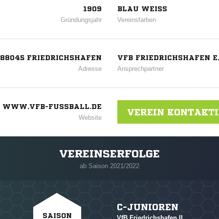
1909
BLAU WEISS
Gründungsjahr
Vereinsfarben
, 88045 FRIEDRICHSHAFEN
VFB FRIEDRICHSHAFEN E.
Adresse
Ansprechpartner
WWW.VFB-FUSSBALL.DE
VEREIN KONTAKT
Website
VEREINSERFOLGE
ab Saison 2021/2022
C-JUNIOREN
SAISON
VfB Friedrichshafen II