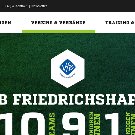
|
FAQ & Kontakt
|
Newsletter
Link
IGEN
VEREINE & VERBÄNDE
TRAINING &
B FRIEDRICHSHA
10
9
1
JUNIOREN
SENIOREN
TEAMS
INNEN
INN