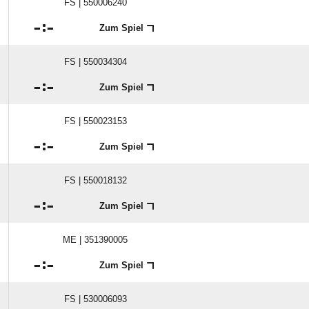
FS | 550006240

:

Zum Spiel
FS | 550034304

:

Zum Spiel
FS | 550023153

:

Zum Spiel
FS | 550018132

:

Zum Spiel
ME | 351390005

:

Zum Spiel
FS | 530006093