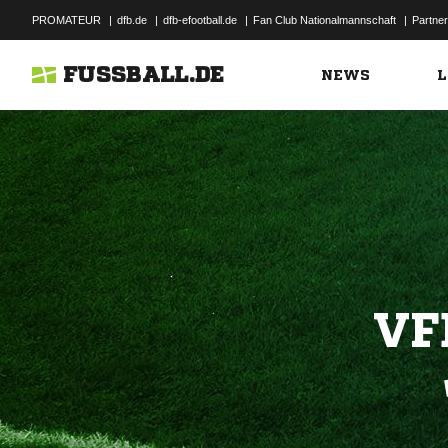
PROMATEUR
|
dfb.de
|
dfb-efootball.de
|
Fan Club Nationalmannschaft
|
Partner
FUSSBALL.DE
NEWS
L
VF