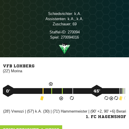
Schiedsrichter:

Assistenten:

, 
Zuschauer:
69
Staffel-ID:
270094
Spiel:
270094016
VFB LOHBERG
(22')

0’
45’
(28')

| (57') k.A. (30) | (71')

| (90' +2, 90' +6)

1. FC HAGENSHOF