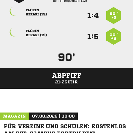
für
  

90 ’
:


 
+2

90 ’
:


 
+6
90'
ABPFIFF
21:26UHR
ANZEIGE
MAGAZIN
07.08.2026 | 10:00
FÜR VEREINE UND SCHULEN: KOSTENLOS