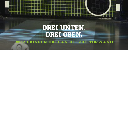
DREI UNTEN.
DREI OBEN.
WIR BRINGEN DICH AN DIE ZDF-TORWAND