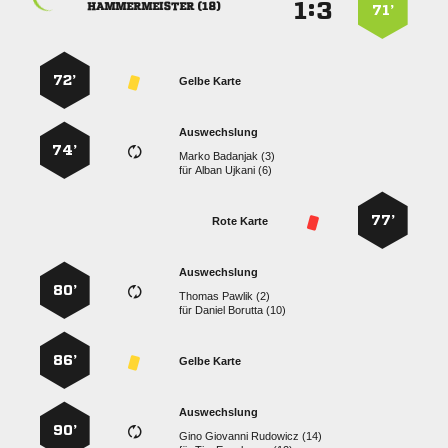
:


 
71’
72’
Gelbe Karte
Auswechslung
74’
  
für
  
77’
Rote Karte
Auswechslung
80’
  
für
  
86’
Gelbe Karte
Auswechslung
90’
   