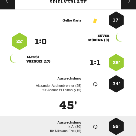
SPIELVERLAUF
17’
Gelbe Karte

:


 
22’

:


 
28’
Auswechslung
34’
  
für
   
45'
Auswechslung
55’
k.A. (30)
für
  