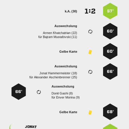
:


57’
k.A. (30)
Auswechslung
60’
  
für
  
60’
Gelbe Karte
Auswechslung
66’
  
für
  
Auswechslung
66’
  
für
  
68’
Gelbe Karte
