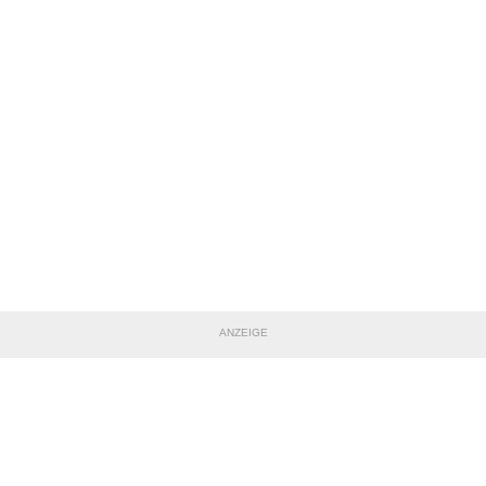
ANZEIGE
TEILE DIESE SEITE