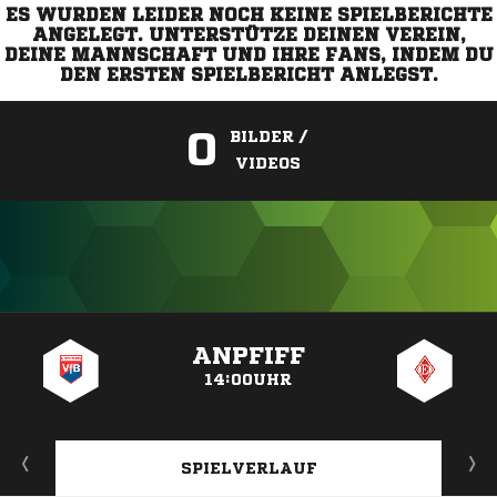
ES WURDEN LEIDER NOCH KEINE SPIELBERICHTE
ANGELEGT. UNTERSTÜTZE DEINEN VEREIN,
DEINE MANNSCHAFT UND IHRE FANS, INDEM DU
DEN ERSTEN SPIELBERICHT ANLEGST.
0
BILDER /
VIDEOS
ANZEIGE
ANPFIFF
14:00UHR
SPIELVERLAUF