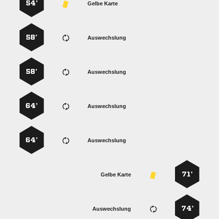
54’
Gelbe Karte
58’
Auswechslung
58’
Auswechslung
64’
Auswechslung
64’
Auswechslung
71’
Gelbe Karte
74’
Auswechslung