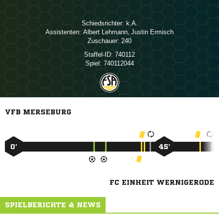
Schiedsrichter:

Assistenten:
 
,  
Zuschauer:
240
Staffel-ID:
740112
Spiel:
740112044
VFB MERSEBURG
0’
45’
FC EINHEIT WERNIGERODE
SPIELBERICHTE & NEWS