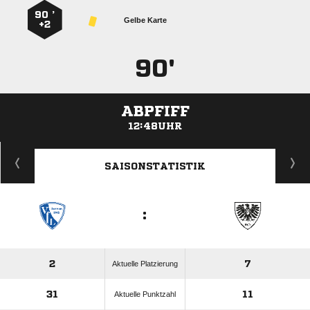
90 ’
Gelbe Karte
+2
90'
ABPFIFF
12:48UHR
ANZEIGE
SAISONSTATISTIK
:
2
7
Aktuelle Platzierung
31
11
Aktuelle Punktzahl