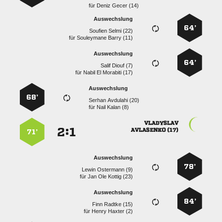
für
  
Auswechslung
64’
  
für
  
Auswechslung
64’
  
für
   
Auswechslung
68’
  
für
  

:


 
71’
Auswechslung
78’
  
für
   
Auswechslung
84’
  
für
  