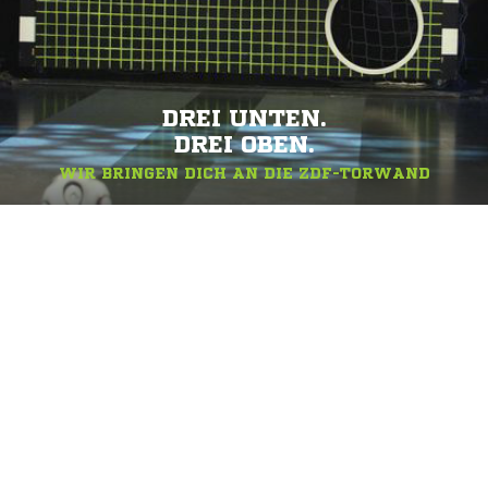
DREI UNTEN.
DREI OBEN.
WIR BRINGEN DICH AN DIE ZDF-TORWAND