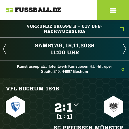
FUSSBALL.DE
VORRUNDE GRUPPE H - U17 DFB-
NACHWUCHSLIGA
 
 
Kunstrasenplatz, Talentwerk Kunstrasen H3, Hiltroper
Straße 240, 44807 Bochum
VFL BOCHUM 1848

:

[1 : 1]
SC PREUSSEN MÜNSTER