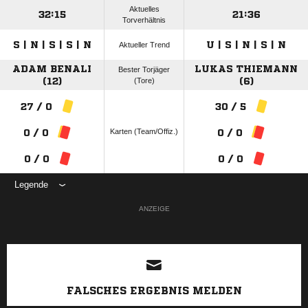
Aktuelles
32:15
21:36
Torverhältnis
S | N | S | S | N
U | S | N | S | N
Aktueller Trend
ADAM BENALI
LUKAS THIEMANN
Bester Torjäger
(12)
(Tore)
(6)
27 / 0
30 / 5
Karten (Team/Offiz.)
0 / 0
0 / 0
0 / 0
0 / 0
Legende
ANZEIGE
FALSCHES ERGEBNIS MELDEN