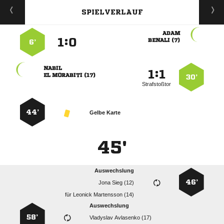
SPIELVERLAUF

:


 
6’

:


  
30’
Strafstoßtor
44’
Gelbe Karte
45'
Auswechslung
46’
  
für
  
Auswechslung
58’
  