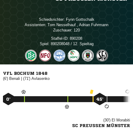
Schiedsrichter:
 
Assistenten:
 
,  
Zuschauer:
120
Staffel-ID:
890208
Spiel:
890208048 / 12. Spieltag
VFL BOCHUM 1848
(6')

| (71')

0’
45’
(30')
 
SC PREUSSEN MÜNSTER