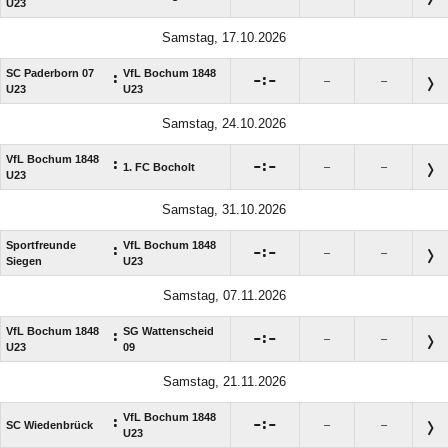
U23
Samstag, 17.10.2026
SC Paderborn 07
VfL Bochum 1848
:

:

–
–
U23
U23
Samstag, 24.10.2026
VfL Bochum 1848
:

:

1. FC Bocholt
–
–
U23
Samstag, 31.10.2026
Sportfreunde
VfL Bochum 1848
:

:

–
–
Siegen
U23
Samstag, 07.11.2026
VfL Bochum 1848
SG Wattenscheid
:

:

–
–
U23
09
Samstag, 21.11.2026
VfL Bochum 1848
:

:

SC Wiedenbrück
–
–
U23