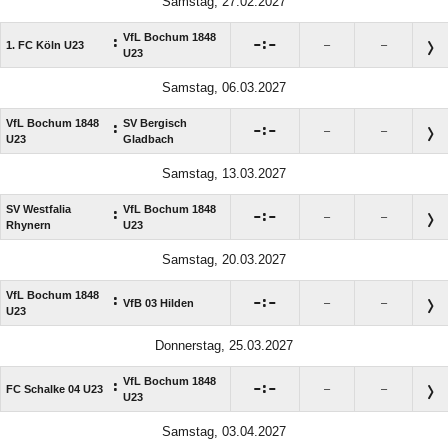
Samstag, 27.02.2027
VfL Bochum 1848
:

:

1. FC Köln U23
–
–
U23
Samstag, 06.03.2027
VfL Bochum 1848
SV Bergisch
:

:

–
–
U23
Gladbach
Samstag, 13.03.2027
SV Westfalia
VfL Bochum 1848
:

:

–
–
Rhynern
U23
Samstag, 20.03.2027
VfL Bochum 1848
:

:

VfB 03 Hilden
–
–
U23
Donnerstag, 25.03.2027
VfL Bochum 1848
:

:

FC Schalke 04 U23
–
–
U23
Samstag, 03.04.2027