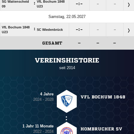
SG Wattenscheid
VfL Bochum 1848
:

:

–
–
09
U23
Samstag, 22.05.2027
VfL Bochum 1848
:

:

SC Wiedenbrück
–
–
U23
GESAMT
–
–
–
ANZEIGE
VEREINSHISTORIE
seit 2014
4 Jahre
VFL BOCHUM 1848
2024 - 2028
1 Jahr 11 Monate
HOMBRUCHER SV
2022 - 2024