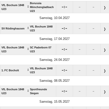
Borussia
VfL Bochum 1848
:

:

Mönchengladbach
–
–
U23
U23
Samstag, 10.04.2027
VfL Bochum 1848
:

:

SV Rödinghausen
–
–
U23
Samstag, 17.04.2027
VfL Bochum 1848
SC Paderborn 07
:

:

–
–
U23
U23
Samstag, 24.04.2027
VfL Bochum 1848
:

:

1. FC Bocholt
–
–
U23
Samstag, 08.05.2027
VfL Bochum 1848
Sportfreunde
:

:

–
–
U23
Siegen
Samstag, 15.05.2027