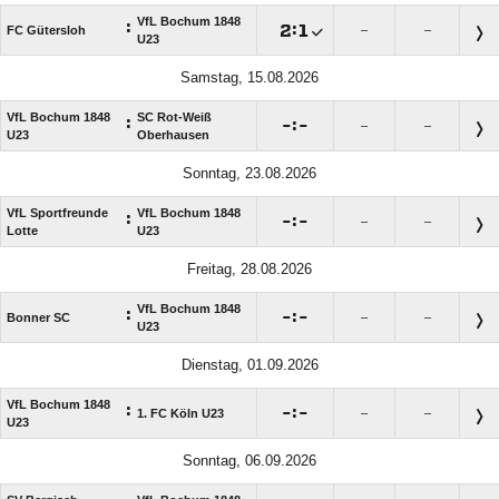
VfL Bochum 1848
:

:

FC Gütersloh
–
–
U23
Samstag, 15.08.2026
VfL Bochum 1848
SC Rot-Weiß
:

:

–
–
U23
Oberhausen
Sonntag, 23.08.2026
VfL Sportfreunde
VfL Bochum 1848
:

:

–
–
Lotte
U23
Freitag, 28.08.2026
VfL Bochum 1848
:

:

Bonner SC
–
–
U23
Dienstag, 01.09.2026
VfL Bochum 1848
:

:

1. FC Köln U23
–
–
U23
Sonntag, 06.09.2026