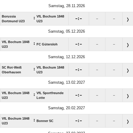
Samstag, 28.11.2026
Borussia
VfL Bochum 1848
:

:

–
–
Dortmund U23
U23
Samstag, 05.12.2026
VfL Bochum 1848
:

:

FC Gütersloh
–
–
U23
Samstag, 12.12.2026
SC Rot-Weiß
VfL Bochum 1848
:

:

–
–
Oberhausen
U23
Samstag, 13.02.2027
VfL Bochum 1848
VfL Sportfreunde
:

:

–
–
U23
Lotte
Samstag, 20.02.2027
VfL Bochum 1848
:

:

Bonner SC
–
–
U23