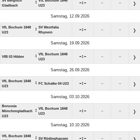
SV Bergisch
VfL Bochum 1848
:

:

–
–
Gladbach
U23
Samstag, 12.09.2026
VfL Bochum 1848
SV Westfalia
:

:

–
–
U23
Rhynern
Samstag, 19.09.2026
VfL Bochum 1848
:

:

VfB 03 Hilden
–
–
U23
Samstag, 26.09.2026
VfL Bochum 1848
:

:

FC Schalke 04 U23
–
–
U23
Samstag, 03.10.2026
Borussia
VfL Bochum 1848
:

:

Mönchengladbach
–
–
U23
U23
Samstag, 10.10.2026
VfL Bochum 1848
:

:

SV Rödinghausen
–
–