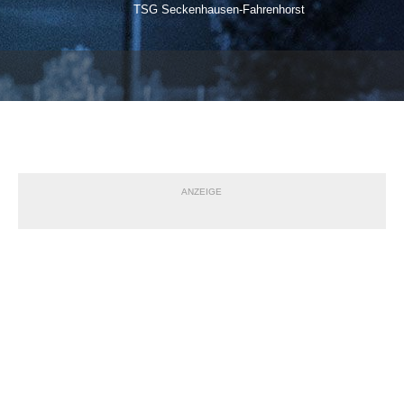
TSG Seckenhausen-Fahrenhorst
ANZEIGE