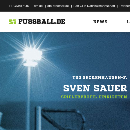
PROMATEUR
|
dfb.de
|
dfb-efootball.de
|
Fan Club Nationalmannschaft
|
Partner
FUSSBALL.DE
NEWS
L
TSG SECKENHAUSEN-F.
SVEN SAUER
SPIELERPROFIL EINRICHTEN