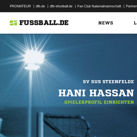
PROMATEUR
|
dfb.de
|
dfb-efootball.de
|
Fan Club Nationalmannschaft
|
Partner
FUSSBALL.DE
NEWS
L
SV SUS STEENFELDE
HANI HASSAN
SPIELERPROFIL EINRICHTEN