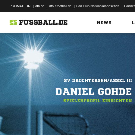
PROMATEUR
|
dfb.de
|
dfb-efootball.de
|
Fan Club Nationalmannschaft
|
Partner
FUSSBALL.DE
NEWS
L
SV DROCHTERSEN/ASSEL III
DANIEL GOHDE
SPIELERPROFIL EINRICHTEN