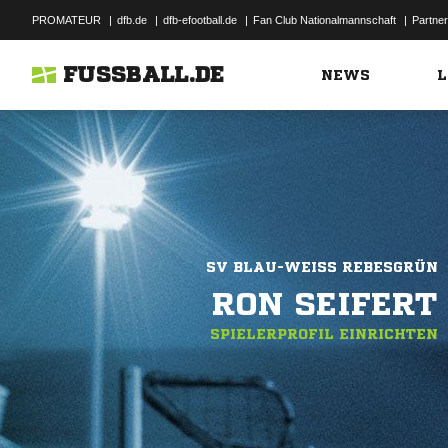
PROMATEUR
|
dfb.de
|
dfb-efootball.de
|
Fan Club Nationalmannschaft
|
Partner
FUSSBALL.DE
NEWS
L
SV BLAU-WEISS REBESGRÜN
RON SEIFERT
SPIELERPROFIL EINRICHTEN