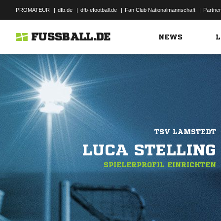
PROMATEUR
|
dfb.de
|
dfb-efootball.de
|
Fan Club Nationalmannschaft
|
Partner
FUSSBALL.DE
NEWS
L
TSV LAMSTEDT
LUCA STELLING
SPIELERPROFIL EINRICHTEN