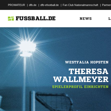
PROMATEUR
|
dfb.de
|
dfb-efootball.de
|
Fan Club Nationalmannschaft
|
Partner
FUSSBALL.DE
NEWS
L
WESTFALIA HOPSTEN
THERESA
WALLMEYER
SPIELERPROFIL EINRICHTEN