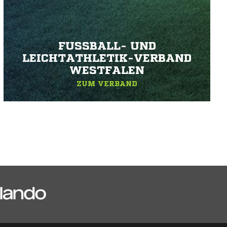
FUSSBALL- UND L
EICHTATHLETIK-VERBAND W
ESTFALEN
ZUM VERBAND