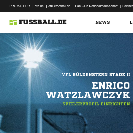
PROMATEUR
|
dfb.de
|
dfb-efootball.de
|
Fan Club Nationalmannschaft
|
Partner
FUSSBALL.DE
NEWS
L
VFL GÜLDENSTERN STADE II
ENRICO
WATZLAWCZYK
SPIELERPROFIL EINRICHTEN