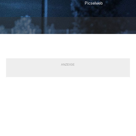
Picselweb
ANZEIGE