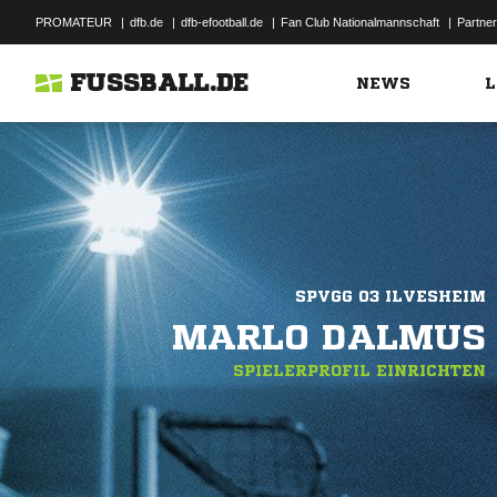
PROMATEUR
|
dfb.de
|
dfb-efootball.de
|
Fan Club Nationalmannschaft
|
Partner
FUSSBALL.DE
NEWS
L
SPVGG 03 ILVESHEIM
MARLO DALMUS
SPIELERPROFIL EINRICHTEN