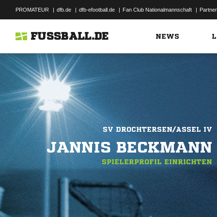
PROMATEUR
|
dfb.de
|
dfb-efootball.de
|
Fan Club Nationalmannschaft
|
Partner
FUSSBALL.DE
NEWS
L
SV DROCHTERSEN/ASSEL IV
JANNIS BECKMANN
SPIELERPROFIL EINRICHTEN