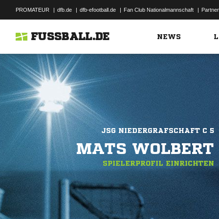
PROMATEUR
|
dfb.de
|
dfb-efootball.de
|
Fan Club Nationalmannschaft
|
Partner
FUSSBALL.DE
NEWS
L
JSG NIEDERGRAFSCHAFT C 5
MATS WOLBERT
SPIELERPROFIL EINRICHTEN