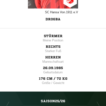
SC Hansa Von.1911 e.V
DROGBA
STÜRMER
Meine Position
RECHTS
Starker Fuß
HERREN
Mannschaftsart
26.09.1985
Geburtsdatum
176 CM / 72 KG
Größe / Gewicht
SAISON25/26