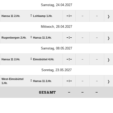
Samstag, 24.04.2027
:

:

Hansa 11 2.Hr.
Lohkamp 1.Hr.
–
–
Mittwoch, 28.04.2027
:

:

Rugenbergen 2.Hr.
Hansa 11 2.Hr.
–
–
Samstag, 08.05.2027
:

:

Hansa 11 2.Hr.
Eimsbüttel 4.Hr.
–
–
Sonntag, 23.05.2027
West-Eimsbüttel
:

:

Hansa 11 2.Hr.
–
–
1.Hr.
GESAMT
–
–
–
ANZEIGE