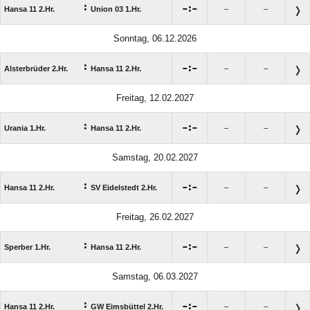
:

:

Hansa 11 2.Hr.
Union 03 1.Hr.
–
–
Sonntag, 06.12.2026
:

:

Alsterbrüder 2.Hr.
Hansa 11 2.Hr.
–
–
Freitag, 12.02.2027
:

:

Urania 1.Hr.
Hansa 11 2.Hr.
–
–
Samstag, 20.02.2027
:

:

Hansa 11 2.Hr.
SV Eidelstedt 2.Hr.
–
–
Freitag, 26.02.2027
:

:

Sperber 1.Hr.
Hansa 11 2.Hr.
–
–
Samstag, 06.03.2027
:

:

Hansa 11 2.Hr.
GW Eimsbüttel 2.Hr.
–
–