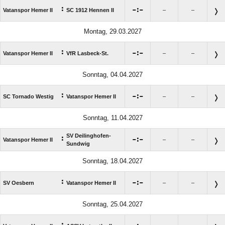
:

:

Vatanspor Hemer II
SC 1912 Hennen II
–
–
Montag, 29.03.2027
:

:

Vatanspor Hemer II
VfR Lasbeck-St.
–
–
Sonntag, 04.04.2027
:

:

SC Tornado Westig
Vatanspor Hemer II
–
–
Sonntag, 11.04.2027
SV Deilinghofen-
:

:

Vatanspor Hemer II
–
–
Sundwig
Sonntag, 18.04.2027
:

:

SV Oesbern
Vatanspor Hemer II
–
–
Sonntag, 25.04.2027
: