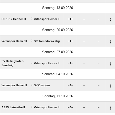
Sonntag, 13.09.2026
:

:

SC 1912 Hennen II
Vatanspor Hemer II
–
–
Sonntag, 20.09.2026
:

:

Vatanspor Hemer II
SC Tornado Westig
–
–
Sonntag, 27.09.2026
SV Deilinghofen-
:

:

Vatanspor Hemer II
–
–
Sundwig
Sonntag, 04.10.2026
:

:

Vatanspor Hemer II
SV Oesbern
–
–
Sonntag, 11.10.2026
:

:

ASSV Letmathe II
Vatanspor Hemer II
–
–