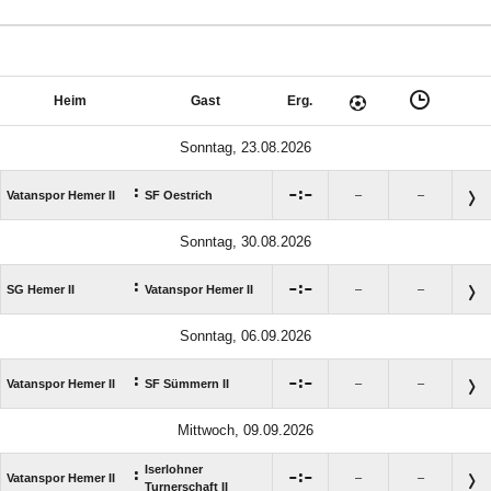
Heim
Gast
Erg.
Sonntag, 23.08.2026
:

:

Vatanspor Hemer II
SF Oestrich
–
–
Sonntag, 30.08.2026
:

:

SG Hemer II
Vatanspor Hemer II
–
–
Sonntag, 06.09.2026
:

:

Vatanspor Hemer II
SF Sümmern II
–
–
Mittwoch, 09.09.2026
Iserlohner
:

:

Vatanspor Hemer II
–
–
Turnerschaft II