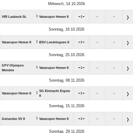
Mittwoch, 14.10.2026
:

:

VfR Lasbeck-St.
Vatanspor Hemer II
–
–
Sonntag, 18.10.2026
:

:

Vatanspor Hemer II
BSV Lendringsen II
–
–
Sonntag, 25.10.2026
GFV Olympos
:

:

Vatanspor Hemer II
–
–
Menden
Sonntag, 08.11.2026
SG Eintracht Ergste
:

:

Vatanspor Hemer II
–
–
II
Sonntag, 15.11.2026
:

:

Geisecker SV II
Vatanspor Hemer II
–
–
Sonntag, 29.11.2026