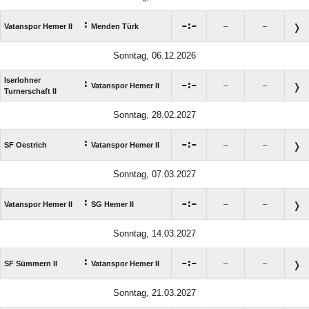
:

:

Vatanspor Hemer II
Menden Türk
–
–
Sonntag, 06.12.2026
Iserlohner
:

:

Vatanspor Hemer II
–
–
Turnerschaft II
Sonntag, 28.02.2027
:

:

SF Oestrich
Vatanspor Hemer II
–
–
Sonntag, 07.03.2027
:

:

Vatanspor Hemer II
SG Hemer II
–
–
Sonntag, 14.03.2027
:

:

SF Sümmern II
Vatanspor Hemer II
–
–
Sonntag, 21.03.2027