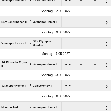

:

Vatanspor Hemer II
ASSV Letmathe II
–
–
Sonntag, 02.05.2027
:

:

BSV Lendringsen II
Vatanspor Hemer II
–
–
Sonntag, 09.05.2027
GFV Olympos
:

:

Vatanspor Hemer II
–
–
Menden
Montag, 17.05.2027
SG Eintracht Ergste
:

:

Vatanspor Hemer II
–
–
II
Sonntag, 23.05.2027
:

:

Vatanspor Hemer II
Geisecker SV II
–
–
Sonntag, 30.05.2027
:

:

Menden Türk
Vatanspor Hemer II
–
–