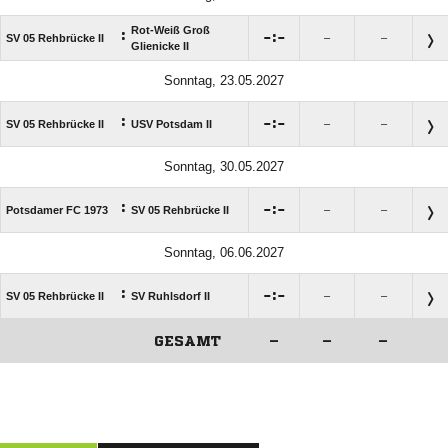
Rot-Weiß Groß
:

:

SV 05 Rehbrücke II
–
–
Glienicke II
Sonntag, 23.05.2027
:

:

SV 05 Rehbrücke II
USV Potsdam II
–
–
Sonntag, 30.05.2027
:

:

Potsdamer FC 1973
SV 05 Rehbrücke II
–
–
Sonntag, 06.06.2027
:

:

SV 05 Rehbrücke II
SV Ruhlsdorf II
–
–
GESAMT
–
–
–
ANZEIGE