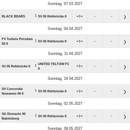
Sonntag, 07.03.2027
:

:

BLACK BEARS
SV 05 Rehbrücke II
–
–
Sonntag, 04.04.2027
FV Turbine Potsdam
:

:

SV 05 Rehbrücke II
–
–
55 II
Sonntag, 11.04.2027
UNITED TELTOW FC
:

:

SV 05 Rehbrücke II
–
–
II
Sonntag, 18.04.2027
SV Concordia
:

:

SV 05 Rehbrücke II
–
–
Nowawes 06 II
Sonntag, 02.05.2027
SG Eintracht 90
:

:

SV 05 Rehbrücke II
–
–
Babelsberg
Sonntag, 09.05.2027