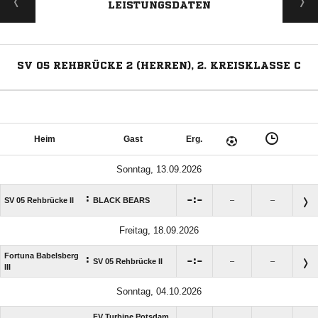
LEISTUNGSDATEN
SV 05 REHBRÜCKE 2 (HERREN), 2. KREISKLASSE C
Heim
Gast
Erg.
Sonntag, 13.09.2026
:

:

SV 05 Rehbrücke II
BLACK BEARS
–
–
Freitag, 18.09.2026
Fortuna Babelsberg
:

:

SV 05 Rehbrücke II
–
–
III
Sonntag, 04.10.2026
FV Turbine Potsdam