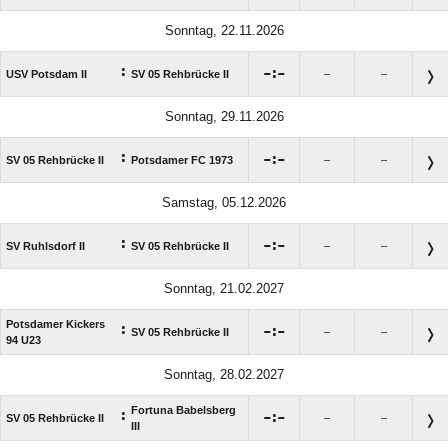
Sonntag, 22.11.2026
:

:

USV Potsdam II
SV 05 Rehbrücke II
–
–
Sonntag, 29.11.2026
:

:

SV 05 Rehbrücke II
Potsdamer FC 1973
–
–
Samstag, 05.12.2026
:

:

SV Ruhlsdorf II
SV 05 Rehbrücke II
–
–
Sonntag, 21.02.2027
Potsdamer Kickers
:

:

SV 05 Rehbrücke II
–
–
94 U23
Sonntag, 28.02.2027
Fortuna Babelsberg
:

:

SV 05 Rehbrücke II
–
–
III