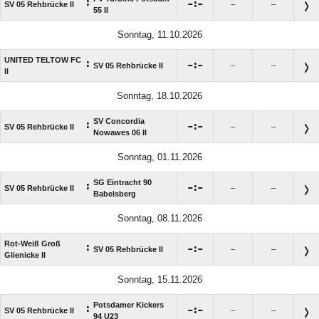
:

:

SV 05 Rehbrücke II
–
–
55 II
Sonntag, 11.10.2026
UNITED TELTOW FC
:

:

SV 05 Rehbrücke II
–
–
II
Sonntag, 18.10.2026
SV Concordia
:

:

SV 05 Rehbrücke II
–
–
Nowawes 06 II
Sonntag, 01.11.2026
SG Eintracht 90
:

:

SV 05 Rehbrücke II
–
–
Babelsberg
Sonntag, 08.11.2026
Rot-Weiß Groß
:

:

SV 05 Rehbrücke II
–
–
Glienicke II
Sonntag, 15.11.2026
Potsdamer Kickers
:

:

SV 05 Rehbrücke II
–
–
94 U23