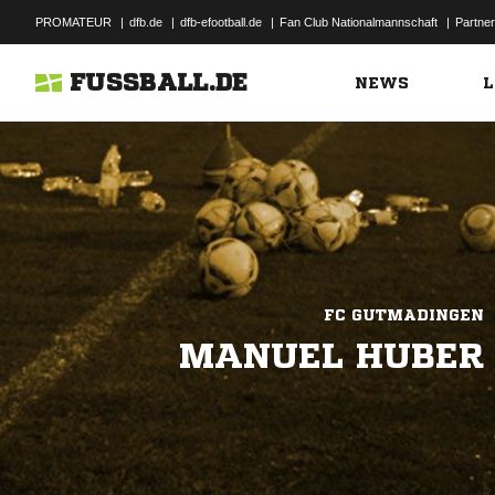
PROMATEUR
|
dfb.de
|
dfb-efootball.de
|
Fan Club Nationalmannschaft
|
Partner
FUSSBALL.DE
NEWS
L
FC GUTMADINGEN
MANUEL HUBER