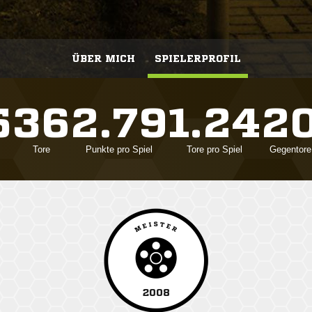
ÜBER MICH
SPIELERPROFIL
5
36
2.79
1.24
2
Tore
Punkte pro Spiel
Tore pro Spiel
Gegentore
2008