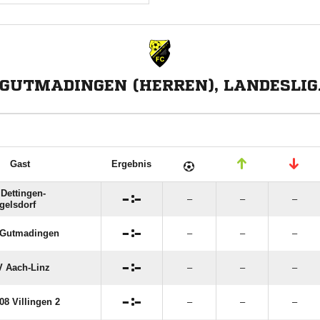
 GUTMADINGEN (HERREN), LANDESLIG
Gast
Ergebnis
Dettingen-

:

–
–
–
gelsdorf

:

 Gutmadingen
–
–
–

:

 Aach-Linz
–
–
–

:

08 Villingen 2
–
–
–