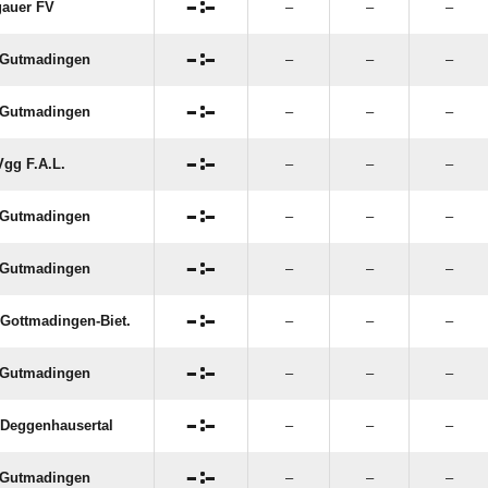

:

auer FV
–
–
–

:

 Gutmadingen
–
–
–

:

 Gutmadingen
–
–
–

:

gg F.A.L.
–
–
–

:

 Gutmadingen
–
–
–

:

 Gutmadingen
–
–
–

:

Gottmadingen-Biet.
–
–
–

:

 Gutmadingen
–
–
–

:

Deggenhausertal
–
–
–

:

 Gutmadingen
–
–
–