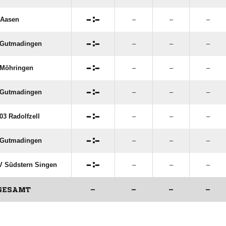

:

 Aasen
–
–
–

:

 Gutmadingen
–
–
–

:

Möhringen
–
–
–

:

 Gutmadingen
–
–
–

:

03 Radolfzell
–
–
–

:

 Gutmadingen
–
–
–

:

 Südstern Singen
–
–
–
GESAMT
–
–
–
–
ANZEIGE