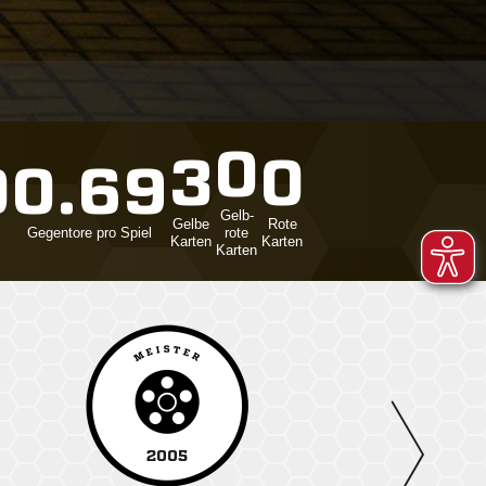
0
3
0
0
0.69
Gelb-
Gelbe
Rote
Gegentore pro Spiel
rote
Karten
Karten
Karten
2005