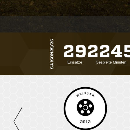
SAISON25/26
29
224
Einsätze
Gespielte Minuten
2012