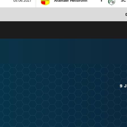
:
05.06.2027
Aramäer Heilbronn
SC 
9 