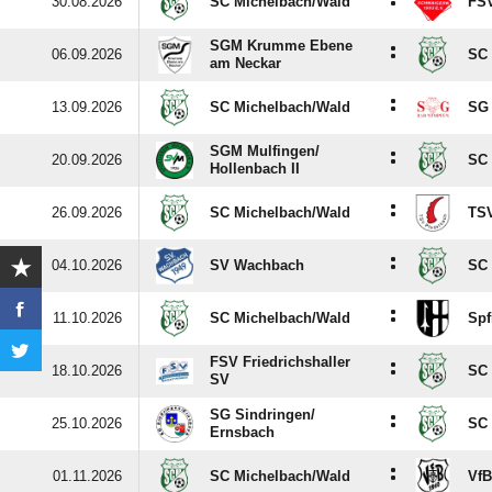
:
30.08.2026
SC Michelbach/​Wald
FS
SGM Krumme Ebene
:
06.09.2026
SC 
am Neckar
:
13.09.2026
SC Michelbach/​Wald
SG
SGM Mulfingen/​
:
20.09.2026
SC 
Hollenbach II
:
26.09.2026
SC Michelbach/​Wald
TSV
:
04.10.2026
SV Wachbach
SC 
:
11.10.2026
SC Michelbach/​Wald
Spf
FSV Friedrichshaller
:
18.10.2026
SC 
SV
SG Sindringen/​
:
25.10.2026
SC 
Ernsbach
:
01.11.2026
SC Michelbach/​Wald
VfB