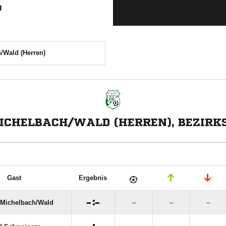
N
/Wald (Herren)
ICHELBACH/WALD (HERREN), BEZIRK
Gast
Ergebnis

:

Michelbach/​Wald
–
–
–