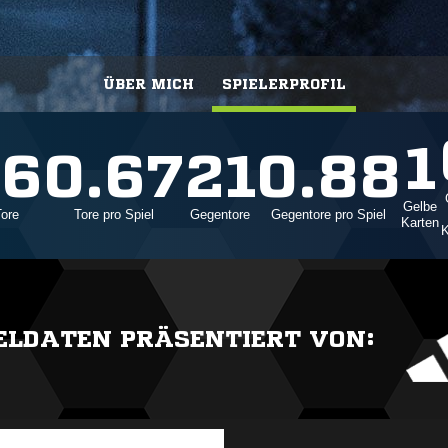
ÜBER MICH
SPIELERPROFIL
1
16
0.67
21
0.88
Gelbe
Tore
Tore pro Spiel
Gegentore
Gegentore pro Spiel
Karten
K
IELDATEN PRÄSENTIERT VON: