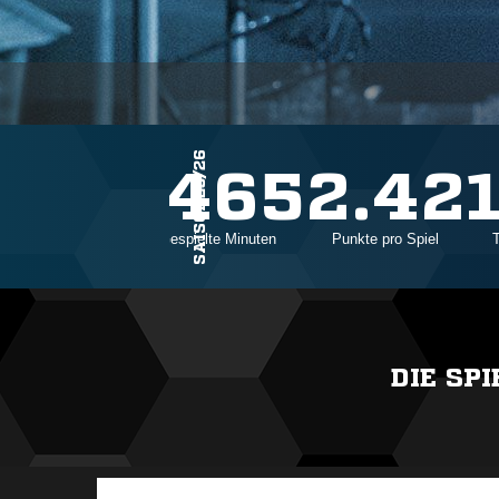
SAISON25/26
24
1465
2.42
Einsätze
Gespielte Minuten
Punkte pro Spiel
DIE SP