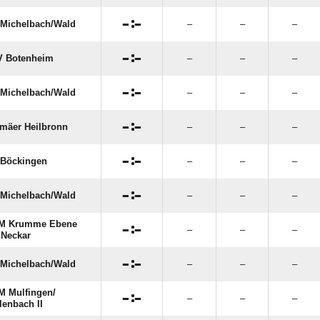

:

Michelbach/​Wald
–
–
–

:

V Botenheim
–
–
–

:

Michelbach/​Wald
–
–
–

:

mäer Heilbronn
–
–
–

:

Böckingen
–
–
–

:

Michelbach/​Wald
–
–
–
M Krumme Ebene

:

–
–
–
Neckar

:

Michelbach/​Wald
–
–
–
 Mulfingen/​

:

–
–
–
lenbach II