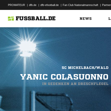
PROMATEUR
|
dfb.de
|
dfb-efootball.de
|
Fan Club Nationalmannschaft
|
Partner
FUSSBALL.DE
NEWS
L
SC MICHELBACH/WALD
YANIC COLASUONNO
IN GEDENKEN AN DRESCHFLEGEL