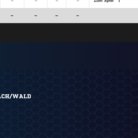
–
–
–
–
Zum Spiel
–
–
–
–
ACH/WALD