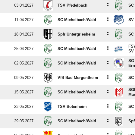
:
03.04.2027
TSV Pfedelbach
SC 
:
11.04.2027
SC Michelbach/​Wald
SV
:
18.04.2027
Spfr Untergriesheim
SC 
FSV
:
25.04.2027
SC Michelbach/​Wald
SV
SG 
:
02.05.2027
SC Michelbach/​Wald
Er
:
09.05.2027
VfB Bad Mergentheim
SC 
SG
:
15.05.2027
SC Michelbach/​Wald
Ma
:
23.05.2027
TSV Botenheim
SC 
:
29.05.2027
SC Michelbach/​Wald
Spf