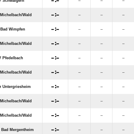

:

V Schwaigern
–
–
–

:

Michelbach/​Wald
–
–
–

:

 Bad Wimpfen
–
–
–

:

Michelbach/​Wald
–
–
–

:

 Pfedelbach
–
–
–

:

Michelbach/​Wald
–
–
–

:

r Untergriesheim
–
–
–

:

Michelbach/​Wald
–
–
–

:

Michelbach/​Wald
–
–
–

:

 Bad Mergentheim
–
–
–