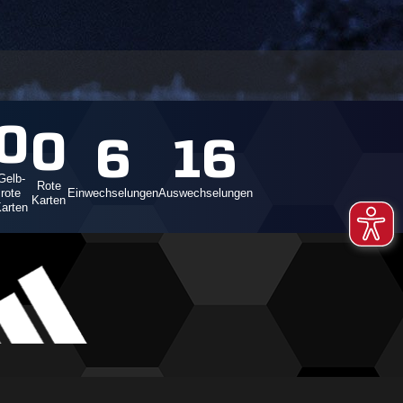
0
0
6
16
Gelb-
Rote
rote
Einwechselungen
Auswechselungen
Karten
arten