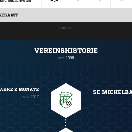

:

Michelbach/​Wald
–
–
–
GESAMT
–
–
–
–
ANZEIGE
VEREINSHISTORIE
seit 1998
JAHRE 2 MONATE
SC MICHELB
seit 2017