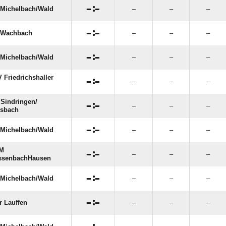

:

Michelbach/​Wald
–
–
–

:

 Wachbach
–
–
–

:

Michelbach/​Wald
–
–
–
 Friedrichshaller

:

–
–
–
Sindringen/​

:

–
–
–
nsbach

:

Michelbach/​Wald
–
–
–
M

:

–
–
–
ssenbachHausen

:

Michelbach/​Wald
–
–
–

:

r Lauffen
–
–
–