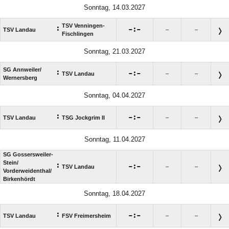
Sonntag, 14.03.2027
TSV Venningen-
:

:

TSV Landau
–
–
Fischlingen
Sonntag, 21.03.2027
SG Annweiler/​
:

:

TSV Landau
–
–
Wernersberg
Sonntag, 04.04.2027
:

:

TSV Landau
TSG Jockgrim II
–
–
Sonntag, 11.04.2027
SG Gossersweiler-
Stein/​
:

:

TSV Landau
–
–
Vorderweidenthal/​
Birkenhördt
Sonntag, 18.04.2027
:

:

TSV Landau
FSV Freimersheim
–
–