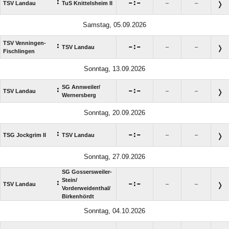
:

:

TSV Landau
TuS Knittelsheim II
–
–
Samstag, 05.09.2026
TSV Venningen-
:

:

TSV Landau
–
–
Fischlingen
Sonntag, 13.09.2026
SG Annweiler/​
:

:

TSV Landau
–
–
Wernersberg
Sonntag, 20.09.2026
:

:

TSG Jockgrim II
TSV Landau
–
–
Sonntag, 27.09.2026
SG Gossersweiler-
Stein/​
:

:

TSV Landau
–
–
Vorderweidenthal/​
Birkenhördt
Sonntag, 04.10.2026