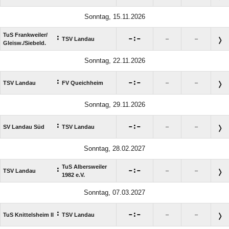
Sonntag, 15.11.2026
TuS Frankweiler/​
:

:

TSV Landau
–
–
Gleisw./​Siebeld.
Sonntag, 22.11.2026
:

:

TSV Landau
FV Queichheim
–
–
Sonntag, 29.11.2026
:

:

SV Landau Süd
TSV Landau
–
–
Sonntag, 28.02.2027
TuS Albersweiler
:

:

TSV Landau
–
–
1982 e.V.
Sonntag, 07.03.2027
:

:

TuS Knittelsheim II
TSV Landau
–
–