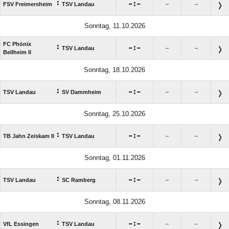
:

:

FSV Freimersheim
TSV Landau
–
–
Sonntag, 11.10.2026
FC Phönix
:

:

TSV Landau
–
–
Bellheim II
Sonntag, 18.10.2026
:

:

TSV Landau
SV Dammheim
–
–
Sonntag, 25.10.2026
:

:

TB Jahn Zeiskam II
TSV Landau
–
–
Sonntag, 01.11.2026
:

:

TSV Landau
SC Ramberg
–
–
Sonntag, 08.11.2026
:

:

VfL Essingen
TSV Landau
–
–