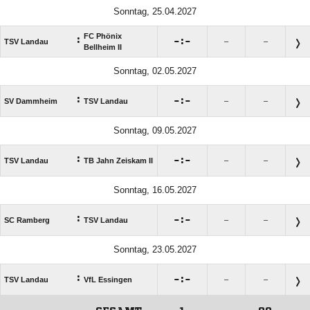
Sonntag, 25.04.2027
FC Phönix
:

:

TSV Landau
–
–
Bellheim II
Sonntag, 02.05.2027
:

:

SV Dammheim
TSV Landau
–
–
Sonntag, 09.05.2027
:

:

TSV Landau
TB Jahn Zeiskam II
–
–
Sonntag, 16.05.2027
:

:

SC Ramberg
TSV Landau
–
–
Sonntag, 23.05.2027
:

:

TSV Landau
VfL Essingen
–
–