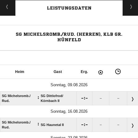
LEISTUNGSDATEN
SG MICHELSROMB./RUD. (HERREN), KLB GR.
HÜNFELD
Heim
Gast
Erg.
Sonntag, 09.08.2026
SG Michelsromb./​
SG Dittlofrod/​
:

:

–
–
Rud.
Körnbach II
Sonntag, 16.08.2026
SG Michelsromb./​
:

:

SG Haunetal II
–
–
Rud.
Sonntag, 23.08.2026