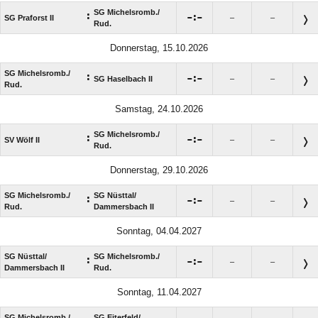
SG Michelsromb./​
:

:

SG Praforst II
–
–
Rud.
Donnerstag, 15.10.2026
SG Michelsromb./​
:

:

SG Haselbach II
–
–
Rud.
Samstag, 24.10.2026
SG Michelsromb./​
:

:

SV Wölf II
–
–
Rud.
Donnerstag, 29.10.2026
SG Michelsromb./​
SG Nüsttal/​
:

:

–
–
Rud.
Dammersbach II
Sonntag, 04.04.2027
SG Nüsttal/​
SG Michelsromb./​
:

:

–
–
Dammersbach II
Rud.
Sonntag, 11.04.2027
SG Michelsromb./​
SG Eiterfeld/​