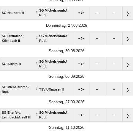
SG Michelsromb./​
:

:

SG Haunetal II
–
–
Rud.
Donnerstag, 27.08.2026
SG Dittlofrod/​
SG Michelsromb./​
:

:

–
–
Körnbach II
Rud.
Sonntag, 30.08.2026
SG Michelsromb./​
:

:

SG Aulatal II
–
–
Rud.
Sonntag, 06.09.2026
SG Michelsromb./​
:

:

TSV Ufhausen II
–
–
Rud.
Sonntag, 27.09.2026
SG Eiterfeld/​
SG Michelsromb./​
:

:

–
–
Leimbach/​Arzell III
Rud.
Sonntag, 11.10.2026