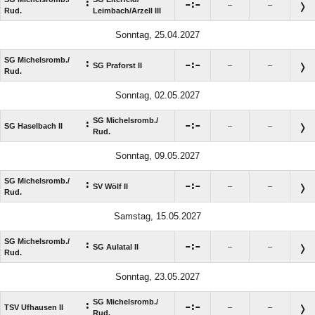
:

:

–
–
Rud.
Leimbach/​Arzell III
Sonntag, 25.04.2027
SG Michelsromb./​
:

:

SG Praforst II
–
–
Rud.
Sonntag, 02.05.2027
SG Michelsromb./​
:

:

SG Haselbach II
–
–
Rud.
Sonntag, 09.05.2027
SG Michelsromb./​
:

:

SV Wölf II
–
–
Rud.
Samstag, 15.05.2027
SG Michelsromb./​
:

:

SG Aulatal II
–
–
Rud.
Sonntag, 23.05.2027
SG Michelsromb./​
:

:

TSV Ufhausen II
–
–
Rud.