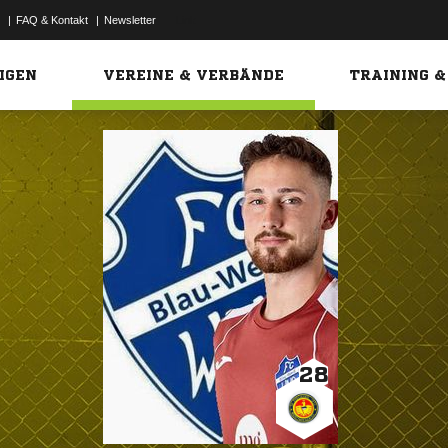
|
FAQ & Kontakt
|
Newsletter
Link
IGEN
VEREINE & VERBÄNDE
TRAINING &
28