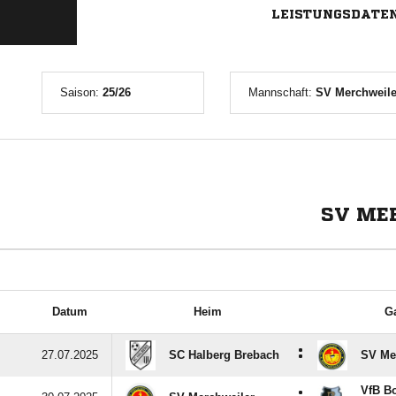
LEISTUNGSDATE
Saison:
25/26
Mannschaft:
SV Merchweile
SV ME
Datum
Heim
G
:
27.07.2025
SC Halberg Brebach
SV Me
VfB Bo