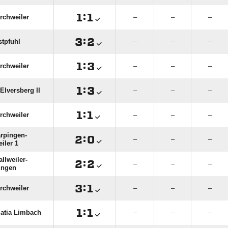

:

rchweiler
–
–
–

:

tpfuhl
–
–
–

:

rchweiler
–
–
–

:

Elversberg II
–
–
–

:

rchweiler
–
–
–
rpingen-

:

–
–
–
iler 1
llweiler-

:

–
–
–
ingen

:

rchweiler
–
–
–

:

latia Limbach
–
–
–