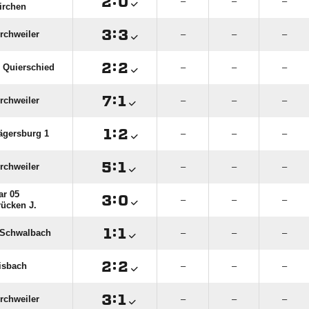

:

–
–
–
irchen

:

rchweiler
–
–
–

:

 Quierschied
–
–
–

:

rchweiler
–
–
–

:

ägersburg 1
–
–
–

:

rchweiler
–
–
–
ar 05

:

–
–
–
ücken J.

:

 Schwalbach
–
–
–

:

isbach
–
–
–

:

rchweiler
–
–
–