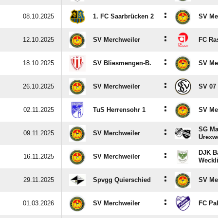
:
08.10.2025
1. FC Saarbrücken 2
SV Me
:
12.10.2025
SV Merchweiler
FC Ras
:
18.10.2025
SV Bliesmengen-B.
SV Me
:
26.10.2025
SV Merchweiler
SV 07 
:
02.11.2025
TuS Herrensohr 1
SV Me
SG Ma
:
09.11.2025
SV Merchweiler
Urexwe
DJK Ba
:
16.11.2025
SV Merchweiler
Weckl
:
29.11.2025
Spvgg Quierschied
SV Me
:
01.03.2026
SV Merchweiler
FC Pa