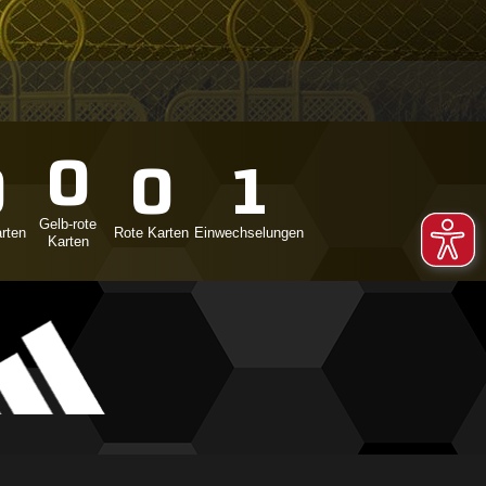
0
0
0
1
Gelb-rote
rten
Rote Karten
Einwechselungen
Karten