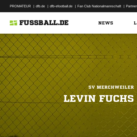
PROMATEUR
|
dfb.de
|
dfb-efootball.de
|
Fan Club Nationalmannschaft
|
Partner
FUSSBALL.DE
NEWS
L
SV MERCHWEILER
LEVIN FUCHS