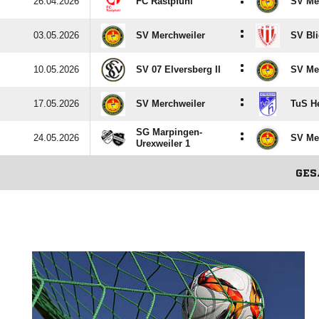
:
26.04.2026
FC Rastpfuhl
SV Me
:
03.05.2026
SV Merchweiler
SV Bl
:
10.05.2026
SV 07 Elversberg II
SV Me
:
17.05.2026
SV Merchweiler
TuS H
SG Marpingen-
:
24.05.2026
SV Me
Urexweiler 1
GE