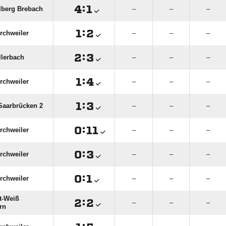

:

lberg Brebach
–
–
–

:

rchweiler
–
–
–

:

llerbach
–
–
–

:

rchweiler
–
–
–

:

Saarbrücken 2
–
–
–

:

rchweiler
–
–
–

:

rchweiler
–
–
–

:

rchweiler
–
–
–
t-Weiß

:

–
–
–
rn