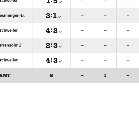

:

rchweiler
–
–
–

:

iesmengen-B.
–
–
–

:

rchweiler
–
–
–

:

errensohr 1
–
–
–

:

rchweiler
–
–
–
SAMT
6
–
1
–
ANZEIGE
ANZEIGE