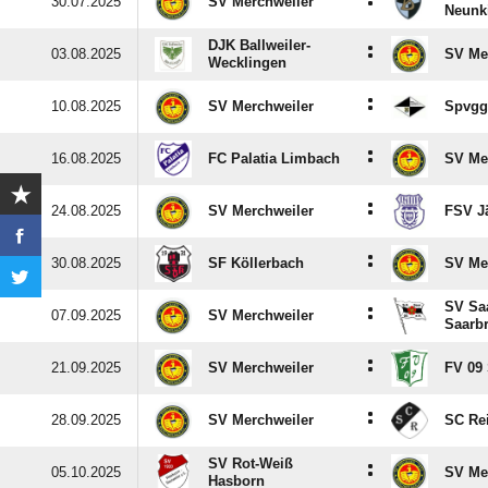
:
30.07.2025
SV Merchweiler
Neunk
DJK Ballweiler-
:
03.08.2025
SV Me
Wecklingen
:
10.08.2025
SV Merchweiler
Spvgg
:
16.08.2025
FC Palatia Limbach
SV Me
:
24.08.2025
SV Merchweiler
FSV J
:
30.08.2025
SF Köllerbach
SV Me
SV Sa
:
07.09.2025
SV Merchweiler
Saarbr
:
21.09.2025
SV Merchweiler
FV 09
:
28.09.2025
SV Merchweiler
SC Re
SV Rot-Weiß
:
05.10.2025
SV Me
Hasborn