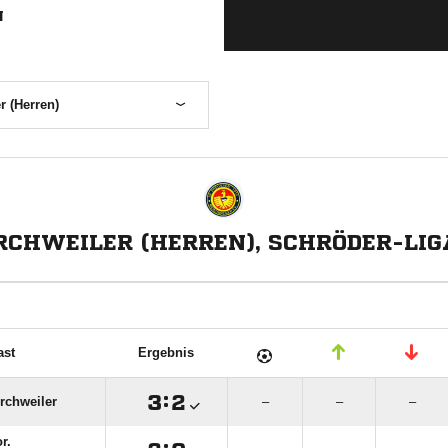
N
r (Herren)
RCHWEILER (HERREN), SCHRÖDER-LIG
ast
Ergebnis

:

rchweiler
–
–
–
r.