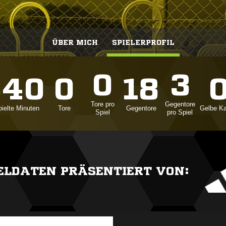
ÜBER MICH
SPIELERPROFIL
0
3
540
0
18
Tore pro
Gegentore
ielte Minuten
Tore
Gegentore
Gelbe Ka
Spiel
pro Spiel
IELDATEN PRÄSENTIERT VON: