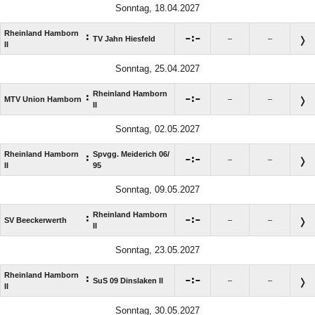
Sonntag, 18.04.2027
Rheinland Hamborn
:

:

TV Jahn Hiesfeld
–
–
II
Sonntag, 25.04.2027
Rheinland Hamborn
:

:

MTV Union Hamborn
–
–
II
Sonntag, 02.05.2027
Rheinland Hamborn
Spvgg. Meiderich 06/​
:

:

–
–
II
95
Sonntag, 09.05.2027
Rheinland Hamborn
:

:

SV Beeckerwerth
–
–
II
Sonntag, 23.05.2027
Rheinland Hamborn
:

:

SuS 09 Dinslaken II
–
–
II
Sonntag, 30.05.2027