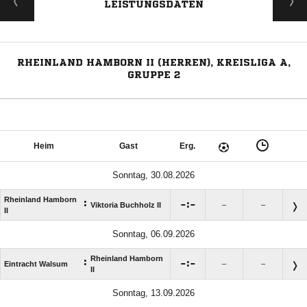
LEISTUNGSDATEN
RHEINLAND HAMBORN II (HERREN), KREISLIGA A,
GRUPPE 2
Heim
Gast
Erg.
Sonntag, 30.08.2026
Rheinland Hamborn
:

:

Viktoria Buchholz II
–
–
II
Sonntag, 06.09.2026
Rheinland Hamborn
:

:

Eintracht Walsum
–
–
II
Sonntag, 13.09.2026