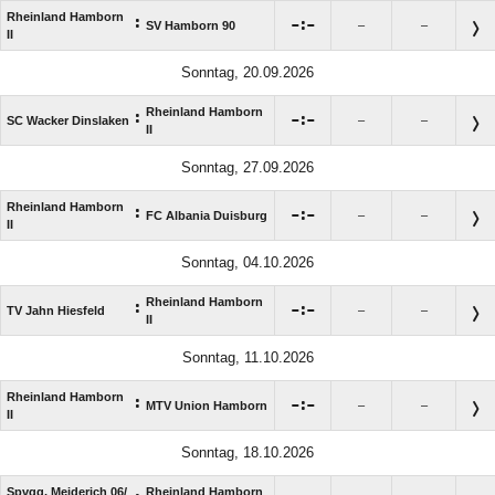
Rheinland Hamborn
:

:

SV Hamborn 90
–
–
II
Sonntag, 20.09.2026
Rheinland Hamborn
:

:

SC Wacker Dinslaken
–
–
II
Sonntag, 27.09.2026
Rheinland Hamborn
:

:

FC Albania Duisburg
–
–
II
Sonntag, 04.10.2026
Rheinland Hamborn
:

:

TV Jahn Hiesfeld
–
–
II
Sonntag, 11.10.2026
Rheinland Hamborn
:

:

MTV Union Hamborn
–
–
II
Sonntag, 18.10.2026
Spvgg. Meiderich 06/​
Rheinland Hamborn