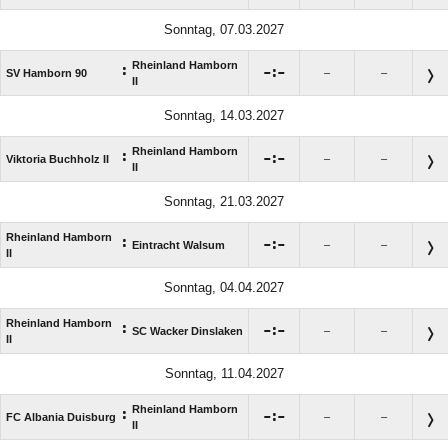
Sonntag, 07.03.2027
Rheinland Hamborn
:

:

SV Hamborn 90
–
–
II
Sonntag, 14.03.2027
Rheinland Hamborn
:

:

Viktoria Buchholz II
–
–
II
Sonntag, 21.03.2027
Rheinland Hamborn
:

:

Eintracht Walsum
–
–
II
Sonntag, 04.04.2027
Rheinland Hamborn
:

:

SC Wacker Dinslaken
–
–
II
Sonntag, 11.04.2027
Rheinland Hamborn
:

:

FC Albania Duisburg
–
–
II