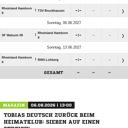
Rheinland Hamborn
:

:

TSV Bruckhausen
–
–
II
Sonntag, 06.06.2027
Rheinland Hamborn
:

:

SF Walsum 09
–
–
II
Sonntag, 13.06.2027
Rheinland Hamborn
:

:

RWS Lohberg
–
–
II
GESAMT
–
–
–
ANZEIGE
MAGAZIN
06.08.2026 | 13:00
TOBIAS DEUTSCH ZURÜCK BEIM
HEIMATKLUB: SIEBEN AUF EINEN