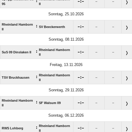
:

:

–
–
95
II
Sonntag, 25.10.2026
Rheinland Hamborn
:

:

SV Beeckerwerth
–
–
II
Sonntag, 08.11.2026
Rheinland Hamborn
:

:

SuS 09 Dinslaken II
–
–
II
Freitag, 13.11.2026
Rheinland Hamborn
:

:

TSV Bruckhausen
–
–
II
Sonntag, 29.11.2026
Rheinland Hamborn
:

:

SF Walsum 09
–
–
II
Sonntag, 06.12.2026
Rheinland Hamborn
:

:

RWS Lohberg
–
–
II