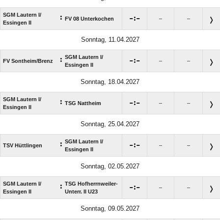
SGM Lautern I/​
:

:

FV 08 Unterkochen
–
–
Essingen II
Sonntag, 11.04.2027
SGM Lautern I/​
:

:

FV Sontheim/​Brenz
–
–
Essingen II
Sonntag, 18.04.2027
SGM Lautern I/​
:

:

TSG Nattheim
–
–
Essingen II
Sonntag, 25.04.2027
SGM Lautern I/​
:

:

TSV Hüttlingen
–
–
Essingen II
Sonntag, 02.05.2027
SGM Lautern I/​
TSG Hofherrnweiler-
:

:

–
–
Essingen II
Unterr. II U23
Sonntag, 09.05.2027