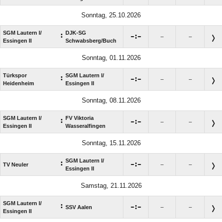
Sonntag, 25.10.2026
SGM Lautern I/​
DJK-SG
:

:

–
–
Essingen II
Schwabsberg/​Buch
Sonntag, 01.11.2026
Türkspor
SGM Lautern I/​
:

:

–
–
Heidenheim
Essingen II
Sonntag, 08.11.2026
SGM Lautern I/​
FV Viktoria
:

:

–
–
Essingen II
Wasseralfingen
Sonntag, 15.11.2026
SGM Lautern I/​
:

:

TV Neuler
–
–
Essingen II
Samstag, 21.11.2026
SGM Lautern I/​
:

:

SSV Aalen
–
–
Essingen II