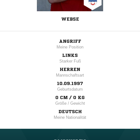
WEBSE
ANGRIFF
Meine Position
LINKS
Starker Fuß
HERREN
Mannschaftsart
10.09.1997
Geburtsdatum
0 CM / 0 KG
Größe / Gewicht
DEUTSCH
Meine Nationalität