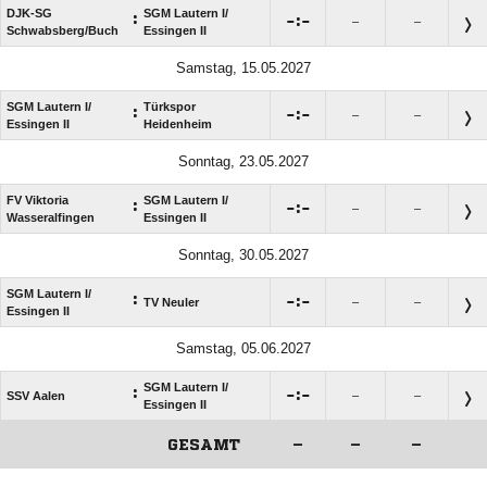
DJK-SG
SGM Lautern I/​
:

:

–
–
Schwabsberg/​Buch
Essingen II
Samstag, 15.05.2027
SGM Lautern I/​
Türkspor
:

:

–
–
Essingen II
Heidenheim
Sonntag, 23.05.2027
FV Viktoria
SGM Lautern I/​
:

:

–
–
Wasseralfingen
Essingen II
Sonntag, 30.05.2027
SGM Lautern I/​
:

:

TV Neuler
–
–
Essingen II
Samstag, 05.06.2027
SGM Lautern I/​
:

:

SSV Aalen
–
–
Essingen II
GESAMT
–
–
–
ANZEIGE