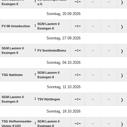
:

:

–
–
Essingen II
e.V.
Sonntag, 20.09.2026
SGM Lautern I/​
:

:

FV 08 Unterkochen
–
–
Essingen II
Sonntag, 27.09.2026
SGM Lautern I/​
:

:

FV Sontheim/​Brenz
–
–
Essingen II
Sonntag, 04.10.2026
SGM Lautern I/​
:

:

TSG Nattheim
–
–
Essingen II
Sonntag, 11.10.2026
SGM Lautern I/​
:

:

TSV Hüttlingen
–
–
Essingen II
Sonntag, 18.10.2026
TSG Hofherrnweiler-
SGM Lautern I/​
:

:

–
–
Unterr. II U23
Essingen II