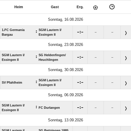
Heim
Gast
Erg.
Sonntag, 16.08.2026
1.FC Germania
SGM Lautern I/​
:

:

–
–
Bargau
Essingen II
Sonntag, 23.08.2026
SGM Lautern I/​
SG Heldenfingen/​
:

:

–
–
Essingen II
Heuchlingen
Sonntag, 30.08.2026
SGM Lautern I/​
:

:

SV Pfahlheim
–
–
Essingen II
Sonntag, 06.09.2026
SGM Lautern I/​
:

:

FC Durlangen
–
–
Essingen II
Sonntag, 13.09.2026
SGM Lautern I/​
SG Bettringen 1885