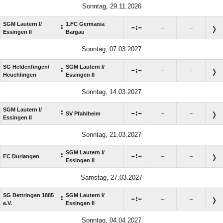
Sonntag, 29.11.2026
SGM Lautern I/​
1.FC Germania
:

:

–
–
Essingen II
Bargau
Sonntag, 07.03.2027
SG Heldenfingen/​
SGM Lautern I/​
:

:

–
–
Heuchlingen
Essingen II
Sonntag, 14.03.2027
SGM Lautern I/​
:

:

SV Pfahlheim
–
–
Essingen II
Sonntag, 21.03.2027
SGM Lautern I/​
:

:

FC Durlangen
–
–
Essingen II
Samstag, 27.03.2027
SG Bettringen 1885
SGM Lautern I/​
:

:

–
–
e.V.
Essingen II
Sonntag, 04.04.2027