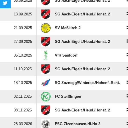
06.09.2025
SG Aach-Eigelt./​Heud./​Honst. 2
13.09.2025
SG Aach-Eigelt./​Heud./​Honst. 2
21.09.2025
SV Meßkirch 2
27.09.2025
SG Aach-Eigelt./​Heud./​Honst. 2
05.10.2025
VfR Sauldorf
11.10.2025
SG Aach-Eigelt./​Heud./​Honst. 2
18.10.2025
SG Zoznegg/​Wintersp./​Hohenf.-Sent.
02.11.2025
FC Steißlingen
08.11.2025
SG Aach-Eigelt./​Heud./​Honst. 2
28.03.2026
FSG Zizenhausen-Hi-Ho 2