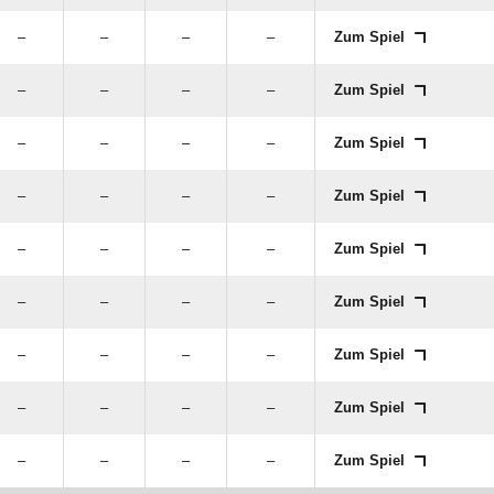
–
–
–
–
Zum Spiel
–
–
–
–
Zum Spiel
–
–
–
–
Zum Spiel
–
–
–
–
Zum Spiel
–
–
–
–
Zum Spiel
–
–
–
–
Zum Spiel
–
–
–
–
Zum Spiel
–
–
–
–
Zum Spiel
–
–
–
–
Zum Spiel