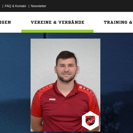
|
FAQ & Kontakt
|
Newsletter
Link
IGEN
VEREINE & VERBÄNDE
TRAINING &