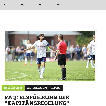
–
–
–
–
MAGAZIN
22.09.2024 | 12:30
FAQ: EINFÜHRUNG DER
"KAPITÄNSREGELUNG"