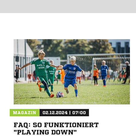
MAGAZIN
02.12.2024 | 07:00
FAQ: SO FUNKTIONIERT
"PLAYING DOWN"