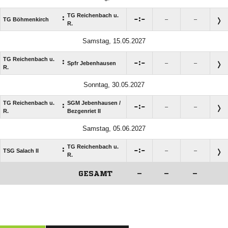
TG Reichenbach u.
:

:

TG Böhmenkirch
–
–
R.
Samstag, 15.05.2027
TG Reichenbach u.
:

:

Spfr Jebenhausen
–
–
R.
Sonntag, 30.05.2027
TG Reichenbach u.
SGM Jebenhausen /​
:

:

–
–
R.
Bezgenriet II
Samstag, 05.06.2027
TG Reichenbach u.
:

:

TSG Salach II
–
–
R.
GESAMT
–
–
–
ANZEIGE