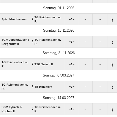
Sonntag, 01.11.2026
TG Reichenbach u.
:

:

Spfr Jebenhausen
–
–
R.
Sonntag, 15.11.2026
SGM Jebenhausen /​
TG Reichenbach u.
:

:

–
–
Bezgenriet II
R.
Samstag, 21.11.2026
TG Reichenbach u.
:

:

TSG Salach II
–
–
R.
Sonntag, 07.03.2027
TG Reichenbach u.
:

:

TB Holzheim
–
–
R.
Sonntag, 14.03.2027
SGM Eybach I /​
TG Reichenbach u.
:

:

–
–
Kuchen II
R.