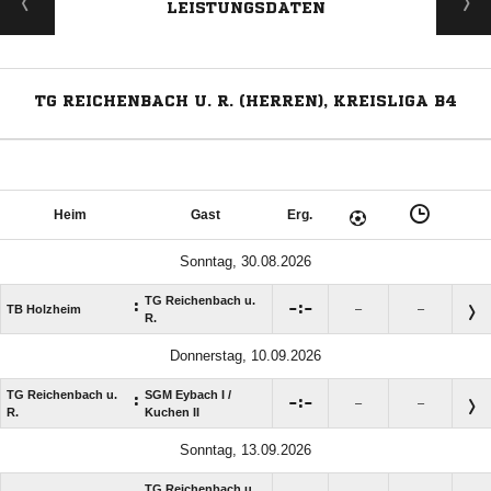
LEISTUNGSDATEN
TG REICHENBACH U. R. (HERREN), KREISLIGA B4
Heim
Gast
Erg.
Sonntag, 30.08.2026
TG Reichenbach u.
:

:

TB Holzheim
–
–
R.
Donnerstag, 10.09.2026
TG Reichenbach u.
SGM Eybach I /​
:

:

–
–
R.
Kuchen II
Sonntag, 13.09.2026
TG Reichenbach u.