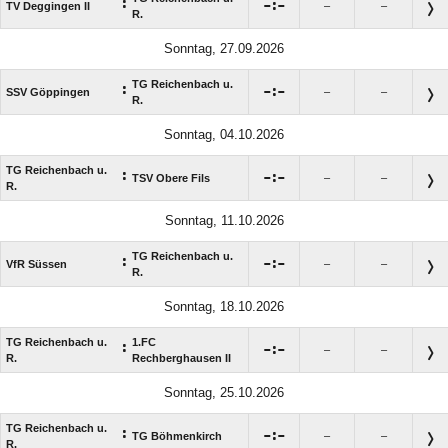
:

:

TV Deggingen II
–
–
R.
Sonntag, 27.09.2026
TG Reichenbach u.
:

:

SSV Göppingen
–
–
R.
Sonntag, 04.10.2026
TG Reichenbach u.
:

:

TSV Obere Fils
–
–
R.
Sonntag, 11.10.2026
TG Reichenbach u.
:

:

VfR Süssen
–
–
R.
Sonntag, 18.10.2026
TG Reichenbach u.
1.FC
:

:

–
–
R.
Rechberghausen II
Sonntag, 25.10.2026
TG Reichenbach u.
:

:

TG Böhmenkirch
–
–
R.