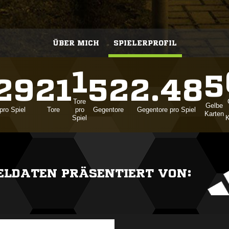
ÜBER MICH
SPIELERPROFIL
1
5
.29
21
52
2.48
Tore
Gelbe
pro Spiel
Tore
pro
Gegentore
Gegentore pro Spiel
Karten
Spiel
K
IELDATEN PRÄSENTIERT VON: