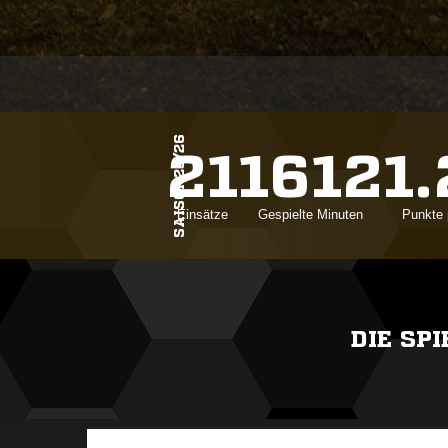
SAISON25/26
21
1612
1
Einsätze
Gespielte Minuten
Punkte 
DIE SP