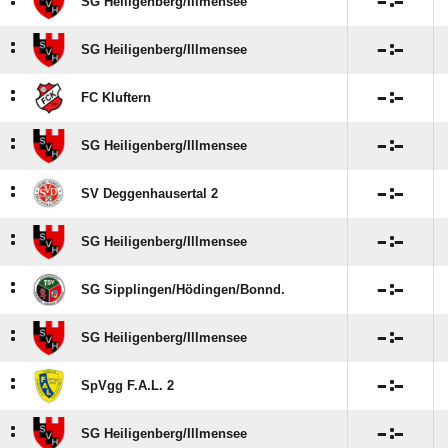
:

:

SG Heiligenberg/​Illmensee
:

:

SG Heiligenberg/​Illmensee
:

:

FC Kluftern
:

:

SG Heiligenberg/​Illmensee
:

:

SV Deggenhausertal 2
:

:

SG Heiligenberg/​Illmensee
:

:

SG Sipplingen/​Hödingen/​Bonnd.
:

:

SG Heiligenberg/​Illmensee
:

:

SpVgg F.A.L. 2
:

:

SG Heiligenberg/​Illmensee