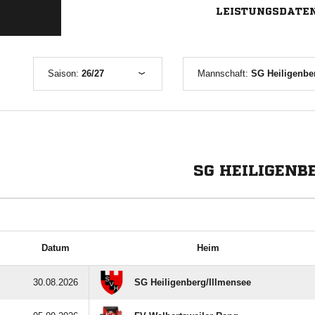
LEISTUNGSDATE
Saison:
26/27
Mannschaft:
SG Heiligenber
SG HEILIGENB
Datum
Heim
30.08.2026
SG Heiligenberg/​Illmensee