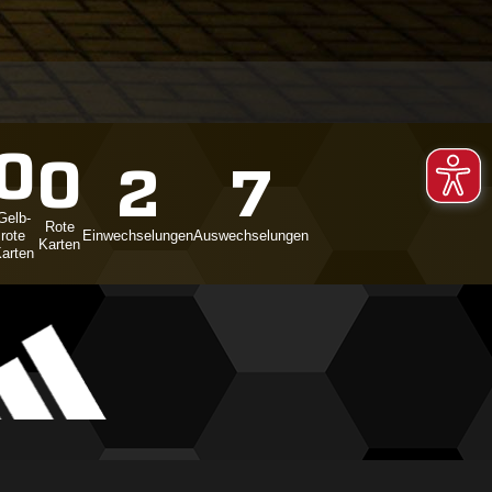
0
0
2
7
Gelb-
Rote
rote
Einwechselungen
Auswechselungen
Karten
arten