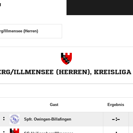
N
g/Illmensee (Herren)
ERG/ILLMENSEE (HERREN), KREISLIGA 
Gast
Ergebnis
:

:

Spfr. Owingen-Billafingen