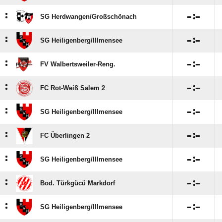
:

:

SG Herdwangen/​Großschönach
:

:

SG Heiligenberg/​Illmensee
:

:

FV Walbertsweiler-Reng.
:

:

FC Rot-Weiß Salem 2
:

:

SG Heiligenberg/​Illmensee
:

:

FC Überlingen 2
:

:

SG Heiligenberg/​Illmensee
:

:

Bod. Türkgücü Markdorf
:

:

SG Heiligenberg/​Illmensee