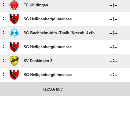
:

:

FC Uhldingen
:

:

SG Heiligenberg/​Illmensee
:

:

SG Buchheim-Alth.-Thalh./​Kreenh.-Leib.
:

:

SG Heiligenberg/​Illmensee
:

:

SV Denkingen 2
:

:

SG Heiligenberg/​Illmensee
GESAMT
–
ANZEIGE
ANZEIGE