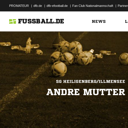
PROMATEUR
|
dfb.de
|
dfb-efootball.de
|
Fan Club Nationalmannschaft
|
Partner
FUSSBALL.DE
NEWS
L
SG HEILIGENBERG/ILLMENSEE
ANDRE MUTTER