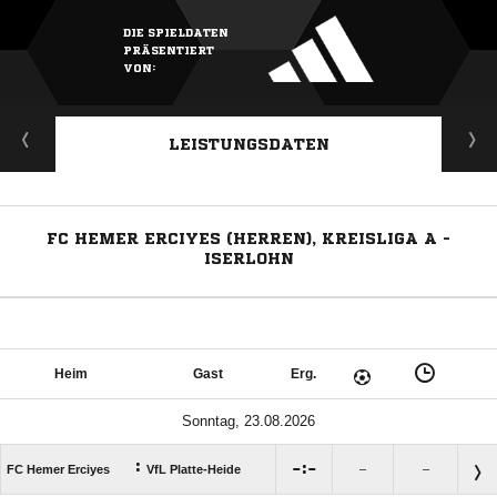
DIE SPIELDATEN
PRÄSENTIERT
VON:
LEISTUNGSDATEN
FC HEMER ERCIYES (HERREN), KREISLIGA A -
ISERLOHN
Heim
Gast
Erg.
Sonntag, 23.08.2026
:

:

FC Hemer Erciyes
VfL Platte-Heide
–
–