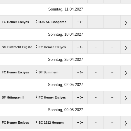
Sonntag, 11.04.2027
:

:

FC Hemer Erciyes
DJK SG Bösperde
–
–
Sonntag, 18.04.2027
:

:

SG Eintracht Ergste
FC Hemer Erciyes
–
–
Sonntag, 25.04.2027
:

:

FC Hemer Erciyes
SF Sümmern
–
–
Sonntag, 02.05.2027
:

:

SF Hüingsen II
FC Hemer Erciyes
–
–
Sonntag, 09.05.2027
:

:

FC Hemer Erciyes
SC 1912 Hennen
–
–