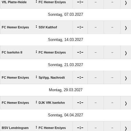
:

:

VfL Platte-Heide
FC Hemer Erciyes
–
–
Sonntag, 07.03.2027
:

:

FC Hemer Erciyes
SSV Kalthof
–
–
Sonntag, 14.03.2027
:

:

FC Iserlohn II
FC Hemer Erciyes
–
–
Sonntag, 21.03.2027
:

:

FC Hemer Erciyes
SpVgg. Nachrodt
–
–
Montag, 29.03.2027
:

:

FC Hemer Erciyes
DJK VfK Iserlohn
–
–
Sonntag, 04.04.2027
:

:

BSV Lendringsen
FC Hemer Erciyes
–
–