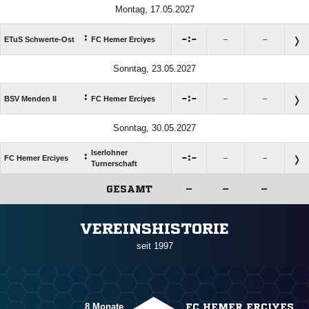
Montag, 17.05.2027
:

:

ETuS Schwerte-Ost
FC Hemer Erciyes
–
–
Sonntag, 23.05.2027
:

:

BSV Menden II
FC Hemer Erciyes
–
–
Sonntag, 30.05.2027
Iserlohner
:

:

FC Hemer Erciyes
–
–
Turnerschaft
GESAMT
–
–
–
ANZEIGE
VEREINSHISTORIE
seit 1997
8 Monate
FC HEMER ERCIYES