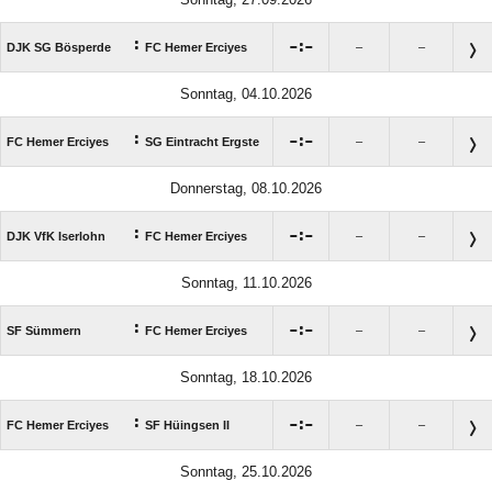
:

:

DJK SG Bösperde
FC Hemer Erciyes
–
–
Sonntag, 04.10.2026
:

:

FC Hemer Erciyes
SG Eintracht Ergste
–
–
Donnerstag, 08.10.2026
:

:

DJK VfK Iserlohn
FC Hemer Erciyes
–
–
Sonntag, 11.10.2026
:

:

SF Sümmern
FC Hemer Erciyes
–
–
Sonntag, 18.10.2026
:

:

FC Hemer Erciyes
SF Hüingsen II
–
–
Sonntag, 25.10.2026