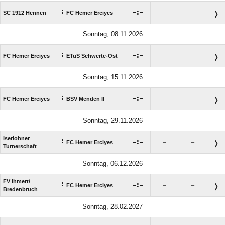
:

:

SC 1912 Hennen
FC Hemer Erciyes
–
–
Sonntag, 08.11.2026
:

:

FC Hemer Erciyes
ETuS Schwerte-Ost
–
–
Sonntag, 15.11.2026
:

:

FC Hemer Erciyes
BSV Menden II
–
–
Sonntag, 29.11.2026
Iserlohner
:

:

FC Hemer Erciyes
–
–
Turnerschaft
Sonntag, 06.12.2026
FV Ihmert/​
:

:

FC Hemer Erciyes
–
–
Bredenbruch
Sonntag, 28.02.2027