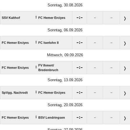
Sonntag, 30.08.2026
:

:

SSV Kalthof
FC Hemer Erciyes
–
–
Sonntag, 06.09.2026
:

:

FC Hemer Erciyes
FC Iserlohn II
–
–
Mittwoch, 09.09.2026
FV Ihmert/​
:

:

FC Hemer Erciyes
–
–
Bredenbruch
Sonntag, 13.09.2026
:

:

SpVgg. Nachrodt
FC Hemer Erciyes
–
–
Sonntag, 20.09.2026
:

:

FC Hemer Erciyes
BSV Lendringsen
–
–
Sonntag, 27.09.2026