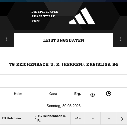
DIE SPIELDATEN
PRÄSENTIERT
VON:
LEISTUNGSDATEN
TG REICHENBACH U. R. (HERREN), KREISLIGA B4
Heim
Gast
Erg.
Sonntag, 30.08.2026
TG Reichenbach u.
:

:

TB Holzheim
–
–
R.