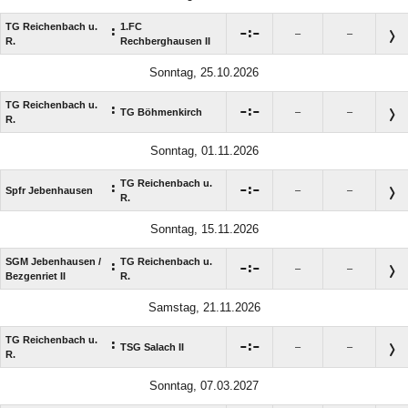
TG Reichenbach u.
1.FC
:

:

–
–
R.
Rechberghausen II
Sonntag, 25.10.2026
TG Reichenbach u.
:

:

TG Böhmenkirch
–
–
R.
Sonntag, 01.11.2026
TG Reichenbach u.
:

:

Spfr Jebenhausen
–
–
R.
Sonntag, 15.11.2026
SGM Jebenhausen /​
TG Reichenbach u.
:

:

–
–
Bezgenriet II
R.
Samstag, 21.11.2026
TG Reichenbach u.
:

:

TSG Salach II
–
–
R.
Sonntag, 07.03.2027