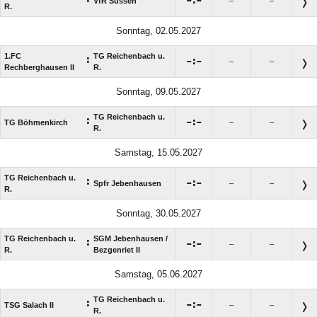

:

VfR Süssen
–
–
R.
Sonntag, 02.05.2027
1.FC
TG Reichenbach u.
:

:

–
–
Rechberghausen II
R.
Sonntag, 09.05.2027
TG Reichenbach u.
:

:

TG Böhmenkirch
–
–
R.
Samstag, 15.05.2027
TG Reichenbach u.
:

:

Spfr Jebenhausen
–
–
R.
Sonntag, 30.05.2027
TG Reichenbach u.
SGM Jebenhausen /​
:

:

–
–
R.
Bezgenriet II
Samstag, 05.06.2027
TG Reichenbach u.
:

:

TSG Salach II
–
–
R.