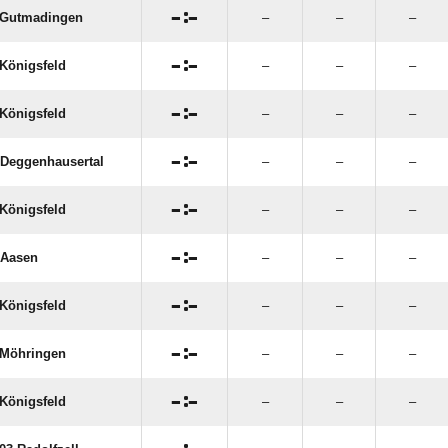

:

 Gutmadingen
–
–
–

:

Königsfeld
–
–
–

:

Königsfeld
–
–
–

:

Deggenhausertal
–
–
–

:

Königsfeld
–
–
–

:

 Aasen
–
–
–

:

Königsfeld
–
–
–

:

Möhringen
–
–
–

:

Königsfeld
–
–
–