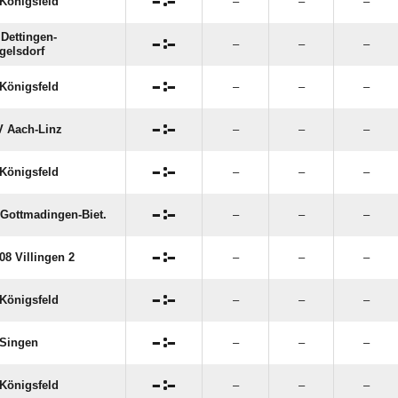

:

Königsfeld
–
–
–
Dettingen-

:

–
–
–
gelsdorf

:

Königsfeld
–
–
–

:

 Aach-Linz
–
–
–

:

Königsfeld
–
–
–

:

Gottmadingen-Biet.
–
–
–

:

08 Villingen 2
–
–
–

:

Königsfeld
–
–
–

:

Singen
–
–
–

:

Königsfeld
–
–
–