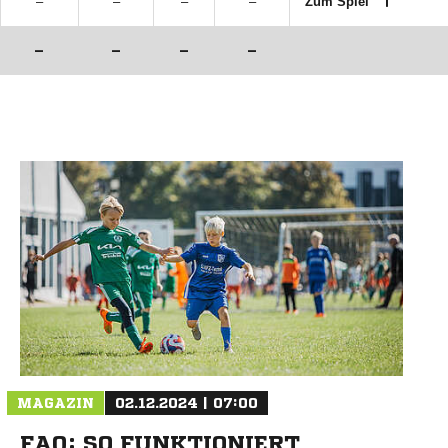
–
–
–
–
Zum Spiel
–
–
–
–
MAGAZIN
02.12.2024 | 07:00
FAQ: SO FUNKTIONIERT