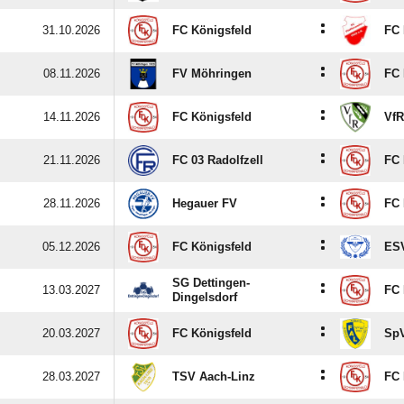
:
31.10.2026
FC Königsfeld
FC 
:
08.11.2026
FV Möhringen
FC 
:
14.11.2026
FC Königsfeld
VfR
:
21.11.2026
FC 03 Radolfzell
FC 
:
28.11.2026
Hegauer FV
FC 
:
05.12.2026
FC Königsfeld
ESV
SG Dettingen-
:
13.03.2027
FC 
Dingelsdorf
:
20.03.2027
FC Königsfeld
SpV
:
28.03.2027
TSV Aach-Linz
FC 