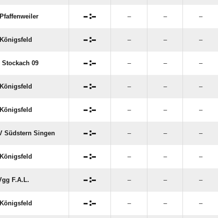

:

Pfaffenweiler
–
–
–

:

Königsfeld
–
–
–

:

 Stockach 09
–
–
–

:

Königsfeld
–
–
–

:

Königsfeld
–
–
–

:

 Südstern Singen
–
–
–

:

Königsfeld
–
–
–

:

gg F.A.L.
–
–
–

:

Königsfeld
–
–
–