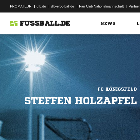
PROMATEUR
|
dfb.de
|
dfb-efootball.de
|
Fan Club Nationalmannschaft
|
Partner
FUSSBALL.DE
NEWS
L
FC KÖNIGSFELD
STEFFEN HOLZAPFEL