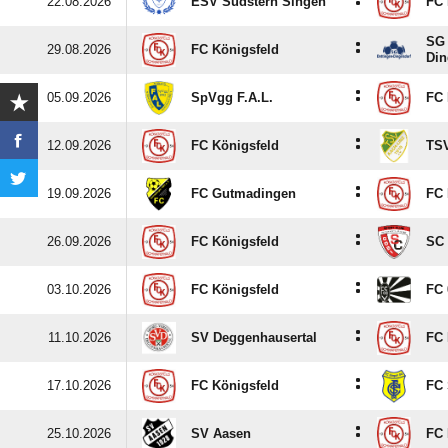
:
22.08.2026
ESV Südstern Singen
FC 
SG 
:
29.08.2026
FC Königsfeld
Din
:
05.09.2026
SpVgg F.A.L.
FC 
:
12.09.2026
FC Königsfeld
TSV
:
19.09.2026
FC Gutmadingen
FC 
:
26.09.2026
FC Königsfeld
SC 
:
03.10.2026
FC Königsfeld
FC 
:
11.10.2026
SV Deggenhausertal
FC 
:
17.10.2026
FC Königsfeld
FC 
:
25.10.2026
SV Aasen
FC 