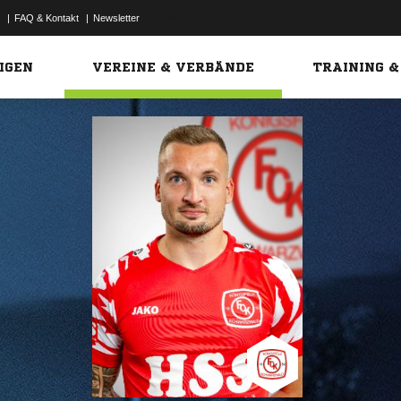
|
FAQ & Kontakt
|
Newsletter
Link
IGEN
VEREINE & VERBÄNDE
TRAINING &