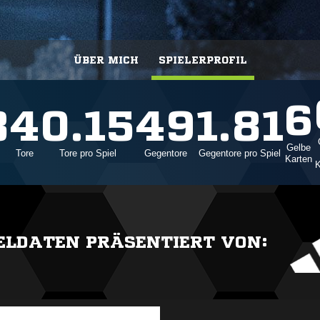
ÜBER MICH
SPIELERPROFIL
6
8
4
0.15
49
1.81
Gelbe
Tore
Tore pro Spiel
Gegentore
Gegentore pro Spiel
Karten
K
IELDATEN PRÄSENTIERT VON: