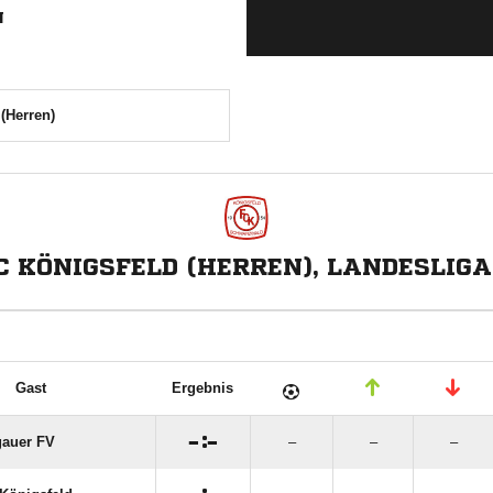
N
(Herren)
C KÖNIGSFELD (HERREN), LANDESLIGA
Gast
Ergebnis

:

auer FV
–
–
–