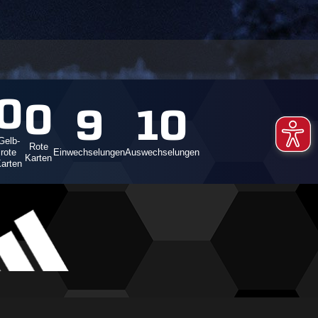
0
0
9
10
Gelb-
Rote
rote
Einwechselungen
Auswechselungen
Karten
arten