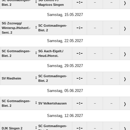
SC Gottmadingen-
SG Centro P./​
:

:

–
–
Biet. 2
Magricos Singen
Samstag, 15.05.2027
SG Zoznegg/​
SC Gottmadingen-
:

:

Wintersp./​Hohenf.-
–
–
Biet. 2
Sent. 2
Samstag, 22.05.2027
SC Gottmadingen-
SG Aach-Eigelt./​
:

:

–
–
Biet. 2
Heud./​Honst.
Samstag, 29.05.2027
SC Gottmadingen-
:

:

SV Riedheim
–
–
Biet. 2
Samstag, 05.06.2027
SC Gottmadingen-
:

:

SV Volkertshausen
–
–
Biet. 2
Samstag, 12.06.2027
SC Gottmadingen-
:

:

DJK Singen 2
–
–