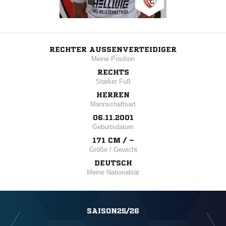
RECHTER AUSSENVERTEIDIGER
Meine Position
RECHTS
Starker Fuß
HERREN
Mannschaftsart
06.11.2001
Geburtsdatum
171 CM / –
Größe / Gewicht
DEUTSCH
Meine Nationalität
SAISON25/26