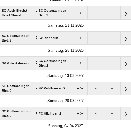
Sonntag, 15.11.2026
SG Aach-Eigelt./​
SC Gottmadingen-
:

:

–
–
Heud./​Honst.
Biet. 2
Samstag, 21.11.2026
SC Gottmadingen-
:

:

SV Riedheim
–
–
Biet. 2
Samstag, 28.11.2026
SC Gottmadingen-
:

:

SV Volkertshausen
–
–
Biet. 2
Samstag, 13.03.2027
SC Gottmadingen-
:

:

SV Mühlhausen 2
–
–
Biet. 2
Samstag, 20.03.2027
SC Gottmadingen-
:

:

FC Hilzingen 2
–
–
Biet. 2
Sonntag, 04.04.2027