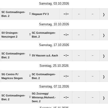
Samstag, 03.10.2026
SC Gottmadingen-
:

:

Hegauer FV 3
–
–
Biet. 2
Samstag, 10.10.2026
SV Orsingen-
SC Gottmadingen-
:

:

–
–
Nenzingen 2
Biet. 2
Samstag, 17.10.2026
SC Gottmadingen-
:

:

SV Hausen a.d. Aach
–
–
Biet. 2
Sonntag, 25.10.2026
SG Centro P./​
SC Gottmadingen-
:

:

–
–
Magricos Singen
Biet. 2
Samstag, 07.11.2026
SG Zoznegg/​
SC Gottmadingen-
:

:

Wintersp./​Hohenf.-
–
–
Biet. 2
Sent. 2