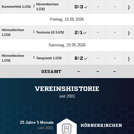
Hörnerkirchen
:

:

Kummerfeld 1.Ü32
–
–
1.Ü32
Freitag, 15.05.2026
Hörnerkirchen
:

:

Teutonia 10 3.Ü32
–
–
1.Ü32
Samstag, 23.05.2026
Hörnerkirchen
:

:

Tangstedt 1.Ü32
–
–
1.Ü32
GESAMT
–
–
–
ANZEIGE
VEREINSHISTORIE
seit 2001
25 Jahre 5 Monate
HÖRNERKIRCHEN
seit 2001