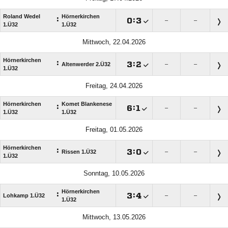
Roland Wedel
Hörnerkirchen
:

:

–
–
1.Ü32
1.Ü32
Mittwoch, 22.04.2026
Hörnerkirchen
:

:

Altenwerder 2.Ü32
–
–
1.Ü32
Freitag, 24.04.2026
Hörnerkirchen
Komet Blankenese
:

:

–
–
1.Ü32
1.Ü32
Freitag, 01.05.2026
Hörnerkirchen
:

:

Rissen 1.Ü32
–
–
1.Ü32
Sonntag, 10.05.2026
Hörnerkirchen
:

:

Lohkamp 1.Ü32
–
–
1.Ü32
Mittwoch, 13.05.2026