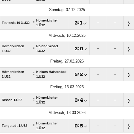
Sonntag, 07.12.2025
Hörnerkirchen
:

:

Teutonia 10 3.Ü32
–
–
1.Ü32
Mittwoch, 10.12.2025
Hörnerkirchen
Roland Wedel
:

:

–
–
1.Ü32
1.Ü32
Freitag, 27.02.2026
Hörnerkirchen
Kickers Halstenbek
:

:

–
–
1.Ü32
1.Ü32
Freitag, 13.03.2026
Hörnerkirchen
:

:

Rissen 1.Ü32
–
–
1.Ü32
Mittwoch, 18.03.2026
Hörnerkirchen
:

:

Tangstedt 1.Ü32
–
–
1.Ü32