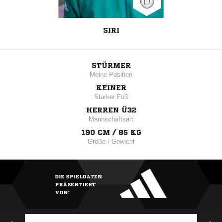
SIRI
STÜRMER
Meine Position
KEINER
Starker Fuß
HERREN Ü32
Mannschaftsart
190 CM / 85 KG
Größe / Gewicht
DIE SPIELDATEN
PRÄSENTIERT
VON: