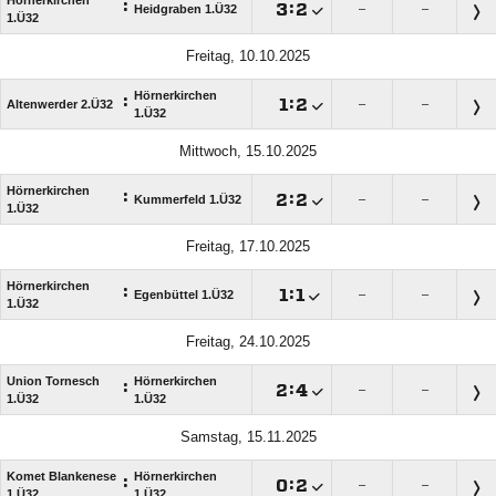
:

:

Heidgraben 1.Ü32
–
–
1.Ü32
Freitag, 10.10.2025
Hörnerkirchen
:

:

Altenwerder 2.Ü32
–
–
1.Ü32
Mittwoch, 15.10.2025
Hörnerkirchen
:

:

Kummerfeld 1.Ü32
–
–
1.Ü32
Freitag, 17.10.2025
Hörnerkirchen
:

:

Egenbüttel 1.Ü32
–
–
1.Ü32
Freitag, 24.10.2025
Union Tornesch
Hörnerkirchen
:

:

–
–
1.Ü32
1.Ü32
Samstag, 15.11.2025
Komet Blankenese
Hörnerkirchen
:

:

–
–
1.Ü32
1.Ü32