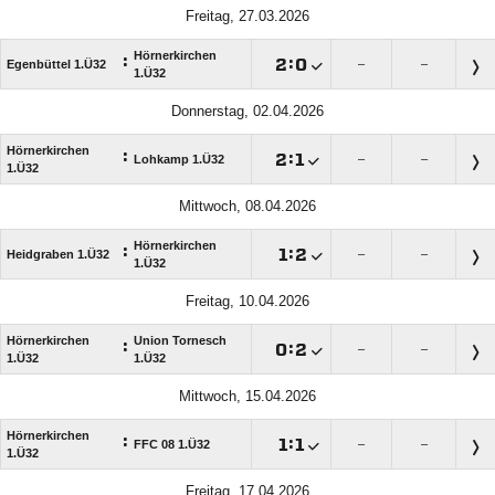
Freitag, 27.03.2026
Hörnerkirchen
:

:

Egenbüttel 1.Ü32
–
–
1.Ü32
Donnerstag, 02.04.2026
Hörnerkirchen
:

:

Lohkamp 1.Ü32
–
–
1.Ü32
Mittwoch, 08.04.2026
Hörnerkirchen
:

:

Heidgraben 1.Ü32
–
–
1.Ü32
Freitag, 10.04.2026
Hörnerkirchen
Union Tornesch
:

:

–
–
1.Ü32
1.Ü32
Mittwoch, 15.04.2026
Hörnerkirchen
:

:

FFC 08 1.Ü32
–
–
1.Ü32
Freitag, 17.04.2026