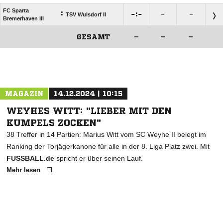
FC Sparta
:

:

TSV Wulsdorf II
–
–
Bremerhaven III
GESAMT
–
–
–
ANZEIGE
MAGAZIN
14.12.2024 | 10:15
WEYHES WITT: "LIEBER MIT DEN
KUMPELS ZOCKEN"
38 Treffer in 14 Partien: Marius Witt vom SC Weyhe II belegt im
Ranking der Torjägerkanone für alle in der 8. Liga Platz zwei. Mit
FUSSBALL.de
spricht er über seinen Lauf.
Mehr lesen
ANZEIGE