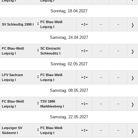
Leipzig I
Leipzig I
Sonntag, 18.04.2027
FC Blau-Weiß
:

:

SV Schleußig 1990 I
–
–
Leipzig I
Samstag, 24.04.2027
FC Blau-Weiß
SC Eintracht
:

:

–
–
Leipzig I
Schkeuditz I
Sonntag, 02.05.2027
LFV Sachsen
FC Blau-Weiß
:

:

–
–
Leipzig I
Leipzig I
Samstag, 08.05.2027
FC Blau-Weiß
TSV 1886
:

:

–
–
Leipzig I
Markkleeberg I
Samstag, 22.05.2027
Leipziger SV
FC Blau-Weiß
:

:

–
–
Südwest I
Leipzig I