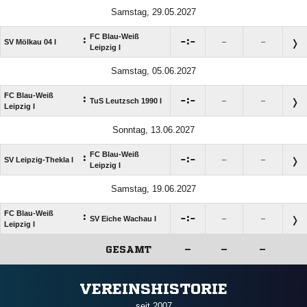
Samstag, 29.05.2027
FC Blau-Weiß
:

:

SV Mölkau 04 I
–
–
Leipzig I
Samstag, 05.06.2027
FC Blau-Weiß
:

:

TuS Leutzsch 1990 I
–
–
Leipzig I
Sonntag, 13.06.2027
FC Blau-Weiß
:

:

SV Leipzig-Thekla I
–
–
Leipzig I
Samstag, 19.06.2027
FC Blau-Weiß
:

:

SV Eiche Wachau I
–
–
Leipzig I
GESAMT
–
–
–
ANZEIGE
VEREINSHISTORIE
seit 2007