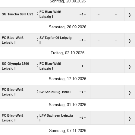
Sonntag, 20.09.2026
FC Blau-Weiß
:

:

SG Taucha 99 II U23
–
–
Leipzig I
Samstag, 26.09.2026
FC Blau-Weiß
SV Tapfer 06 Leipzig
:

:

–
–
Leipzig I
II
Freitag, 02.10.2026
SG Olympia 1896
FC Blau-Weiß
:

:

–
–
Leipzig I
Leipzig I
Samstag, 17.10.2026
FC Blau-Weiß
:

:

SV Schleußig 1990 I
–
–
Leipzig I
Samstag, 31.10.2026
FC Blau-Weiß
LFV Sachsen Leipzig
:

:

–
–
Leipzig I
I
Samstag, 07.11.2026