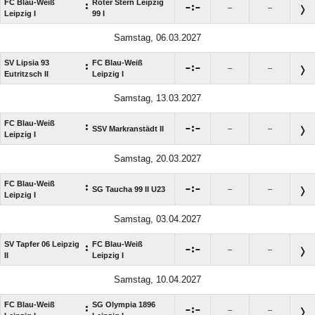
FC Blau-Weiß
Roter Stern Leipzig
:

:

–
–
Leipzig I
99 I
Samstag, 06.03.2027
SV Lipsia 93
FC Blau-Weiß
:

:

–
–
Eutritzsch II
Leipzig I
Samstag, 13.03.2027
FC Blau-Weiß
:

:

SSV Markranstädt II
–
–
Leipzig I
Samstag, 20.03.2027
FC Blau-Weiß
:

:

SG Taucha 99 II U23
–
–
Leipzig I
Samstag, 03.04.2027
SV Tapfer 06 Leipzig
FC Blau-Weiß
:

:

–
–
II
Leipzig I
Samstag, 10.04.2027
FC Blau-Weiß
SG Olympia 1896
:

:

–
–