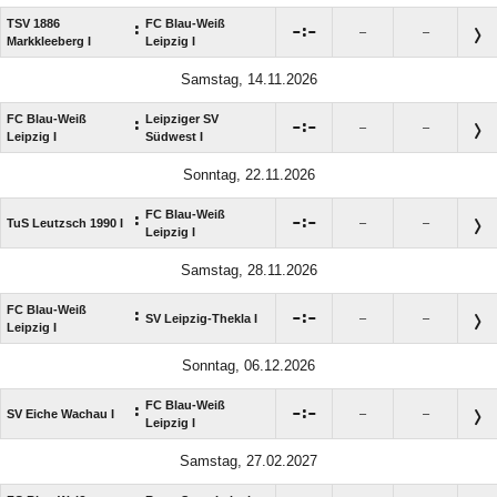
TSV 1886
FC Blau-Weiß
:

:

–
–
Markkleeberg I
Leipzig I
Samstag, 14.11.2026
FC Blau-Weiß
Leipziger SV
:

:

–
–
Leipzig I
Südwest I
Sonntag, 22.11.2026
FC Blau-Weiß
:

:

TuS Leutzsch 1990 I
–
–
Leipzig I
Samstag, 28.11.2026
FC Blau-Weiß
:

:

SV Leipzig-Thekla I
–
–
Leipzig I
Sonntag, 06.12.2026
FC Blau-Weiß
:

:

SV Eiche Wachau I
–
–
Leipzig I
Samstag, 27.02.2027