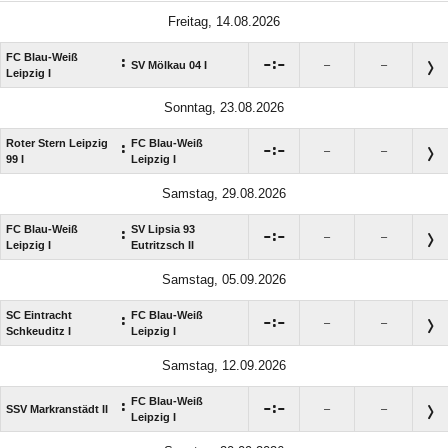
Freitag, 14.08.2026
FC Blau-Weiß
:

:

SV Mölkau 04 I
–
–
Leipzig I
Sonntag, 23.08.2026
Roter Stern Leipzig
FC Blau-Weiß
:

:

–
–
99 I
Leipzig I
Samstag, 29.08.2026
FC Blau-Weiß
SV Lipsia 93
:

:

–
–
Leipzig I
Eutritzsch II
Samstag, 05.09.2026
SC Eintracht
FC Blau-Weiß
:

:

–
–
Schkeuditz I
Leipzig I
Samstag, 12.09.2026
FC Blau-Weiß
:

:

SSV Markranstädt II
–
–
Leipzig I