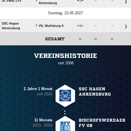

:

St. Pauli 1.Fr.
–
–
Ahrensburg
Sonntag, 23.05.2027
SSC Hagen
:

:

VfL Wolfsburg II
–
–
Ahrensburg
GESAMT
–
–
–
ANZEIGE
VEREINSHISTORIE
seit 2008
2 Jahre 1 Monat
SSC HAGEN
seit 2024
AHRENSBURG
11 Monate
BISCHOFSWERDAER
2023 - 2024
FV 08