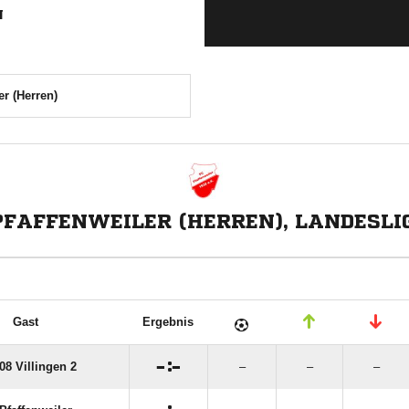
N
er (Herren)
PFAFFENWEILER (HERREN), LANDESLI
Gast
Ergebnis

:

08 Villingen 2
–
–
–