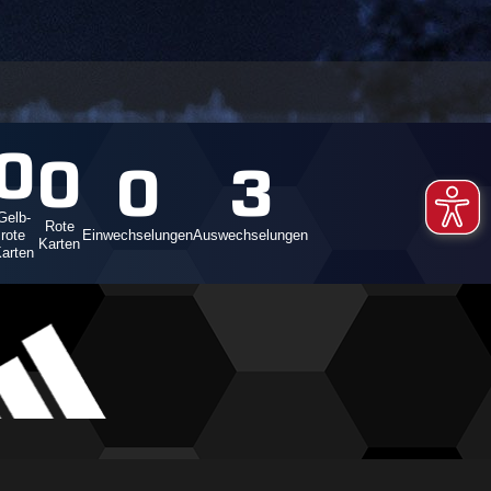
0
0
0
3
Gelb-
Rote
rote
Einwechselungen
Auswechselungen
Karten
arten