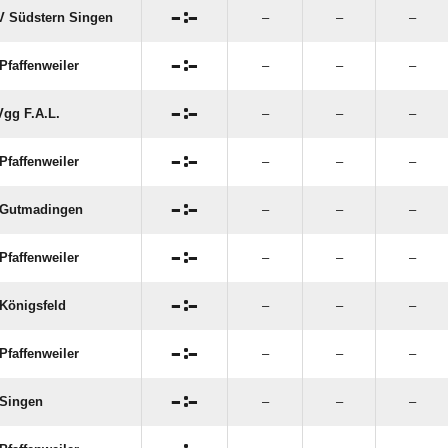

:

 Südstern Singen
–
–
–

:

Pfaffenweiler
–
–
–

:

gg F.A.L.
–
–
–

:

Pfaffenweiler
–
–
–

:

 Gutmadingen
–
–
–

:

Pfaffenweiler
–
–
–

:

Königsfeld
–
–
–

:

Pfaffenweiler
–
–
–

:

Singen
–
–
–