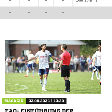
–
–
–
–
Zum Spiel
–
–
–
–
MAGAZIN
22.09.2024 | 12:30
FAQ: EINFÜHRUNG DER