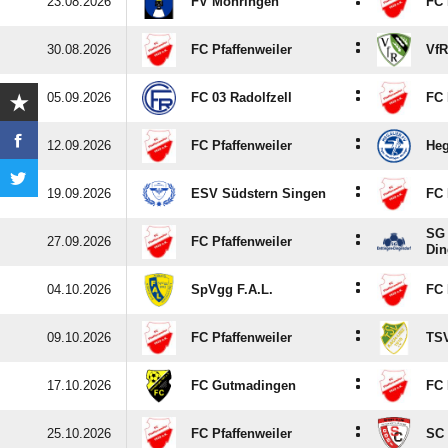
:
23.08.2026
FV Möhringen
FC 
:
30.08.2026
FC Pfaffenweiler
VfR
:
05.09.2026
FC 03 Radolfzell
FC 
:
12.09.2026
FC Pfaffenweiler
Heg
:
19.09.2026
ESV Südstern Singen
FC 
SG 
:
27.09.2026
FC Pfaffenweiler
Din
:
04.10.2026
SpVgg F.A.L.
FC 
:
09.10.2026
FC Pfaffenweiler
TSV
:
17.10.2026
FC Gutmadingen
FC 
:
25.10.2026
FC Pfaffenweiler
SC 