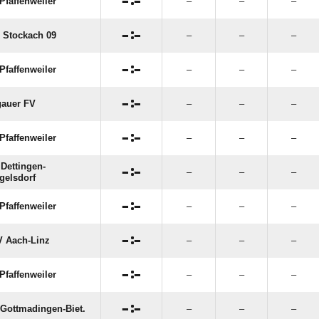

:

Pfaffenweiler
–
–
–

:

 Stockach 09
–
–
–

:

Pfaffenweiler
–
–
–

:

auer FV
–
–
–

:

Pfaffenweiler
–
–
–
Dettingen-

:

–
–
–
gelsdorf

:

Pfaffenweiler
–
–
–

:

 Aach-Linz
–
–
–

:

Pfaffenweiler
–
–
–

:

Gottmadingen-Biet.
–
–
–