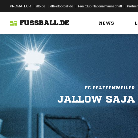
PROMATEUR
|
dfb.de
|
dfb-efootball.de
|
Fan Club Nationalmannschaft
|
Partner
FUSSBALL.DE
NEWS
L
FC PFAFFENWEILER
JALLOW SAJA