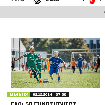
:
05.06.2027
SV Aasen
FC 
MAGAZIN
02.12.2024 | 07:00
FAQ: SO FUNKTIONIERT