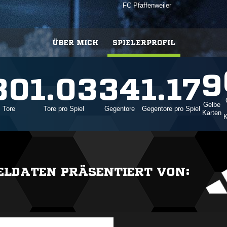
FC Pfaffenweiler
ÜBER MICH
SPIELERPROFIL
9
30
1.03
34
1.17
Gelbe
Tore
Tore pro Spiel
Gegentore
Gegentore pro Spiel
Karten
K
IELDATEN PRÄSENTIERT VON: