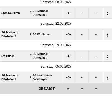
Samstag, 08.05.2027
SG Marbach/​
:

:

Spfr. Neukirch
–
–
Dürrheim 2
Samstag, 22.05.2027
SG Marbach/​
:

:

FC Wittlingen
–
–
Dürrheim 2
Samstag, 29.05.2027
SG Marbach/​
:

:

SV Titisee
–
–
Dürrheim 2
Samstag, 05.06.2027
SG Marbach/​
SG Hochrhein-
:

:

–
–
Dürrheim 2
Geißlingen
GESAMT
–
–
–
ANZEIGE