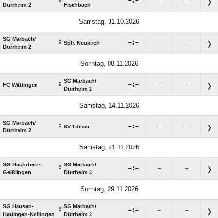

:

–
–
Dürrheim 2
Fischbach
Samstag, 31.10.2026
SG Marbach/​
:

:

Spfr. Neukirch
–
–
Dürrheim 2
Sonntag, 08.11.2026
SG Marbach/​
:

:

FC Wittlingen
–
–
Dürrheim 2
Samstag, 14.11.2026
SG Marbach/​
:

:

SV Titisee
–
–
Dürrheim 2
Samstag, 21.11.2026
SG Hochrhein-
SG Marbach/​
:

:

–
–
Geißlingen
Dürrheim 2
Sonntag, 29.11.2026
SG Hausen-
SG Marbach/​
:

:

–
–
Hauingen-Nollingen
Dürrheim 2