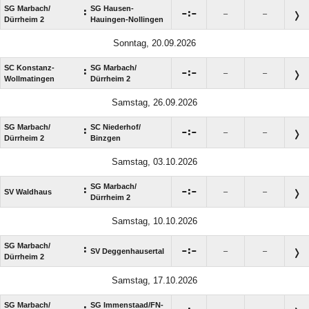
SG Marbach/​
SG Hausen-
:

:

–
–
Dürrheim 2
Hauingen-Nollingen
Sonntag, 20.09.2026
SC Konstanz-
SG Marbach/​
:

:

–
–
Wollmatingen
Dürrheim 2
Samstag, 26.09.2026
SG Marbach/​
SC Niederhof/​
:

:

–
–
Dürrheim 2
Binzgen
Samstag, 03.10.2026
SG Marbach/​
:

:

SV Waldhaus
–
–
Dürrheim 2
Samstag, 10.10.2026
SG Marbach/​
:

:

SV Deggenhausertal
–
–
Dürrheim 2
Samstag, 17.10.2026
SG Marbach/​
SG Immenstaad/​FN-
: