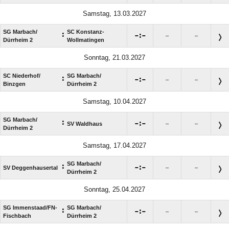
Samstag, 13.03.2027
SG Marbach/​
SC Konstanz-
:

:

–
–
Dürrheim 2
Wollmatingen
Sonntag, 21.03.2027
SC Niederhof/​
SG Marbach/​
:

:

–
–
Binzgen
Dürrheim 2
Samstag, 10.04.2027
SG Marbach/​
:

:

SV Waldhaus
–
–
Dürrheim 2
Samstag, 17.04.2027
SG Marbach/​
:

:

SV Deggenhausertal
–
–
Dürrheim 2
Sonntag, 25.04.2027
SG Immenstaad/​FN-
SG Marbach/​
:

:

–
–
Fischbach
Dürrheim 2