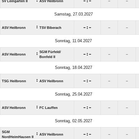
:

:

SV Leingarten II
ASV Heilbronn
–
–
Samstag, 27.03.2027
:

:

ASV Heilbronn
TSV Biberach
–
–
Sonntag, 11.04.2027
SGM Fürfeld/​
:

:

ASV Heilbronn
–
–
Bonfeld II
Sonntag, 18.04.2027
:

:

TSG Heilbronn
ASV Heilbronn
–
–
Sonntag, 25.04.2027
:

:

ASV Heilbronn
FC Lauffen
–
–
Sonntag, 02.05.2027
SGM
:

:

ASV Heilbronn
–
–
NordHeimHausen II