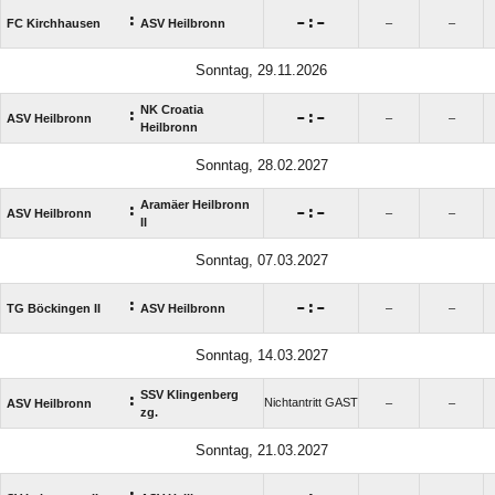
:

:

FC Kirchhausen
ASV Heilbronn
–
–
Sonntag, 29.11.2026
NK Croatia
:

:

ASV Heilbronn
–
–
Heilbronn
Sonntag, 28.02.2027
Aramäer Heilbronn
:

:

ASV Heilbronn
–
–
II
Sonntag, 07.03.2027
:

:

TG Böckingen II
ASV Heilbronn
–
–
Sonntag, 14.03.2027
SSV Klingenberg
:
Nichtantritt GAST
ASV Heilbronn
–
–
zg.
Sonntag, 21.03.2027