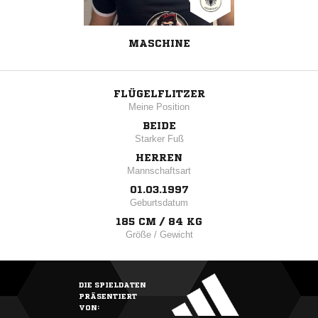
MASCHINE
FLÜGELFLITZER
Meine Position
BEIDE
Starker Fuß
HERREN
Mannschaftsart
01.03.1997
Geburtsdatum
185 CM / 84 KG
Größe / Gewicht
DIE SPIELDATEN
PRÄSENTIERT
VON: