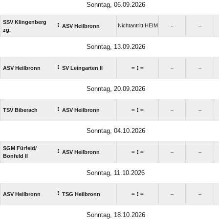
Sonntag, 06.09.2026
SSV Klingenberg
:
Nichtantritt HEIM
ASV Heilbronn
–
–
zg.
Sonntag, 13.09.2026
:

:

ASV Heilbronn
SV Leingarten II
–
–
Sonntag, 20.09.2026
:

:

TSV Biberach
ASV Heilbronn
–
–
Sonntag, 04.10.2026
SGM Fürfeld/​
:

:

ASV Heilbronn
–
–
Bonfeld II
Sonntag, 11.10.2026
:

:

ASV Heilbronn
TSG Heilbronn
–
–
Sonntag, 18.10.2026