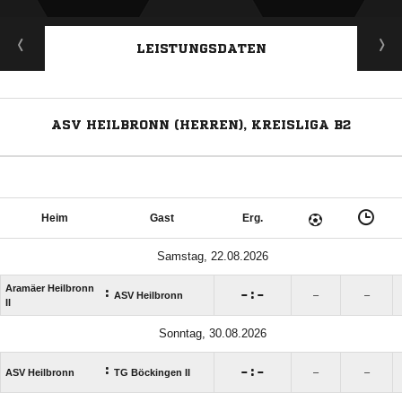
LEISTUNGSDATEN
ASV HEILBRONN (HERREN), KREISLIGA B2
Heim
Gast
Erg.
Samstag, 22.08.2026
Aramäer Heilbronn
:

:

ASV Heilbronn
–
–
II
Sonntag, 30.08.2026
:

:

ASV Heilbronn
TG Böckingen II
–
–