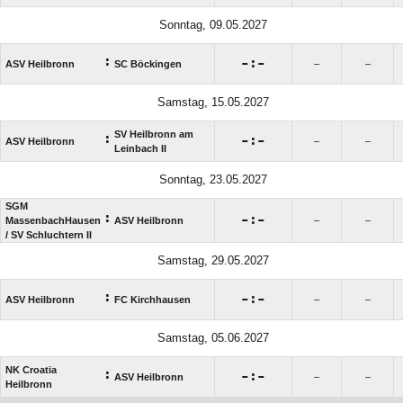
Sonntag, 09.05.2027
:

:

ASV Heilbronn
SC Böckingen
–
–
Samstag, 15.05.2027
SV Heilbronn am
:

:

ASV Heilbronn
–
–
Leinbach II
Sonntag, 23.05.2027
SGM
:

:

MassenbachHausen
ASV Heilbronn
–
–
/​ SV Schluchtern II
Samstag, 29.05.2027
:

:

ASV Heilbronn
FC Kirchhausen
–
–
Samstag, 05.06.2027
NK Croatia
:

:

ASV Heilbronn
–
–
Heilbronn