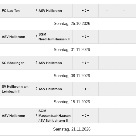
:

:

FC Lauffen
ASV Heilbronn
–
–
Sonntag, 25.10.2026
SGM
:

:

ASV Heilbronn
–
–
NordHeimHausen II
Sonntag, 01.11.2026
:

:

SC Böckingen
ASV Heilbronn
–
–
Sonntag, 08.11.2026
SV Heilbronn am
:

:

ASV Heilbronn
–
–
Leinbach II
Sonntag, 15.11.2026
SGM
:

:

ASV Heilbronn
MassenbachHausen
–
–
/​ SV Schluchtern II
Samstag, 21.11.2026