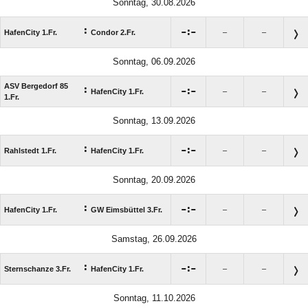
Sonntag, 30.08.2026
:

:

HafenCity 1.Fr.
Condor 2.Fr.
–
–
Sonntag, 06.09.2026
ASV Bergedorf 85
:

:

HafenCity 1.Fr.
–
–
1.Fr.
Sonntag, 13.09.2026
:

:

Rahlstedt 1.Fr.
HafenCity 1.Fr.
–
–
Sonntag, 20.09.2026
:

:

HafenCity 1.Fr.
GW Eimsbüttel 3.Fr.
–
–
Samstag, 26.09.2026
:

:

Sternschanze 3.Fr.
HafenCity 1.Fr.
–
–
Sonntag, 11.10.2026