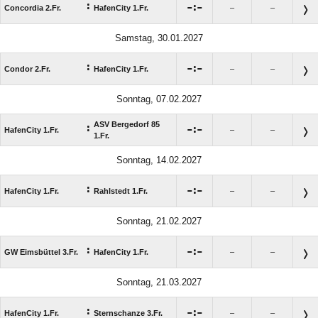
:

:

Concordia 2.Fr.
HafenCity 1.Fr.
–
–
Samstag, 30.01.2027
:

:

Condor 2.Fr.
HafenCity 1.Fr.
–
–
Sonntag, 07.02.2027
ASV Bergedorf 85
:

:

HafenCity 1.Fr.
–
–
1.Fr.
Sonntag, 14.02.2027
:

:

HafenCity 1.Fr.
Rahlstedt 1.Fr.
–
–
Sonntag, 21.02.2027
:

:

GW Eimsbüttel 3.Fr.
HafenCity 1.Fr.
–
–
Sonntag, 21.03.2027
:

:

HafenCity 1.Fr.
Sternschanze 3.Fr.
–
–