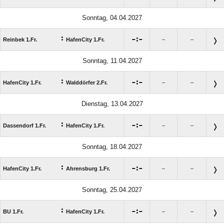
Sonntag, 04.04.2027
:

:

Reinbek 1.Fr.
HafenCity 1.Fr.
–
–
Sonntag, 11.04.2027
:

:

HafenCity 1.Fr.
Walddörfer 2.Fr.
–
–
Dienstag, 13.04.2027
:

:

Dassendorf 1.Fr.
HafenCity 1.Fr.
–
–
Sonntag, 18.04.2027
:

:

HafenCity 1.Fr.
Ahrensburg 1.Fr.
–
–
Sonntag, 25.04.2027
:

:

BU 1.Fr.
HafenCity 1.Fr.
–
–