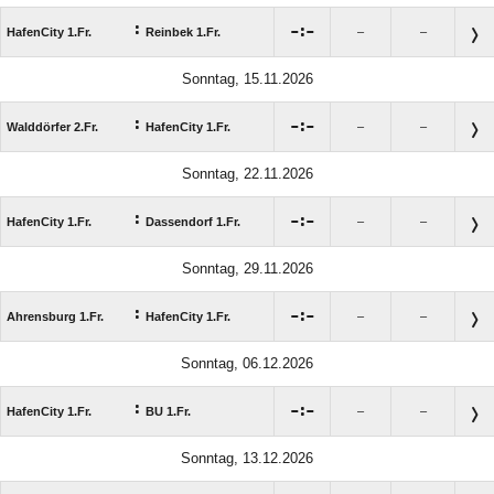
:

:

HafenCity 1.Fr.
Reinbek 1.Fr.
–
–
Sonntag, 15.11.2026
:

:

Walddörfer 2.Fr.
HafenCity 1.Fr.
–
–
Sonntag, 22.11.2026
:

:

HafenCity 1.Fr.
Dassendorf 1.Fr.
–
–
Sonntag, 29.11.2026
:

:

Ahrensburg 1.Fr.
HafenCity 1.Fr.
–
–
Sonntag, 06.12.2026
:

:

HafenCity 1.Fr.
BU 1.Fr.
–
–
Sonntag, 13.12.2026