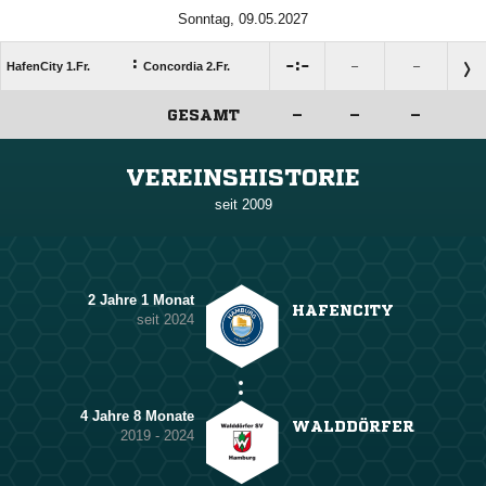
Sonntag, 09.05.2027
:

:

HafenCity 1.Fr.
Concordia 2.Fr.
–
–
GESAMT
–
–
–
ANZEIGE
VEREINSHISTORIE
seit 2009
2 Jahre 1 Monat
HAFENCITY
seit 2024
4 Jahre 8 Monate
WALDDÖRFER
2019 - 2024