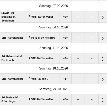
Sonntag, 27.09.2026
Spvgg. 09
:

:

Buggingen/​
VfR Pfaffenweiler
–
–
Seefelden
Sonntag, 04.10.2026
:

:

VfR Pfaffenweiler
Polizei-SV Freiburg
–
–
Sonntag, 11.10.2026
SG Heitersheim/​
:

:

VfR Pfaffenweiler
–
–
Eschbach
Sonntag, 18.10.2026
:

:

VfR Pfaffenweiler
VfR Hausen 2
–
–
Samstag, 24.10.2026
SG Breisach/​
:

:

VfR Pfaffenweiler
–
–
Gündlingen