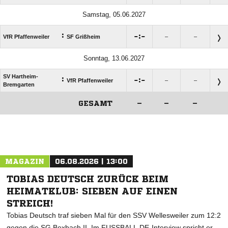
Samstag, 05.06.2027
:

:

VfR Pfaffenweiler
SF Grißheim
–
–
Sonntag, 13.06.2027
SV Hartheim-
:

:

VfR Pfaffenweiler
–
–
Bremgarten
GESAMT
–
–
–
ANZEIGE
MAGAZIN
06.08.2026 | 13:00
TOBIAS DEUTSCH ZURÜCK BEIM
HEIMATKLUB: SIEBEN AUF EINEN
STREICH!
Tobias Deutsch traf sieben Mal für den SSV Wellesweiler zum 12:2
gegen die SG Bexbach II. Im FUSSBALL.DE-Interview spricht er