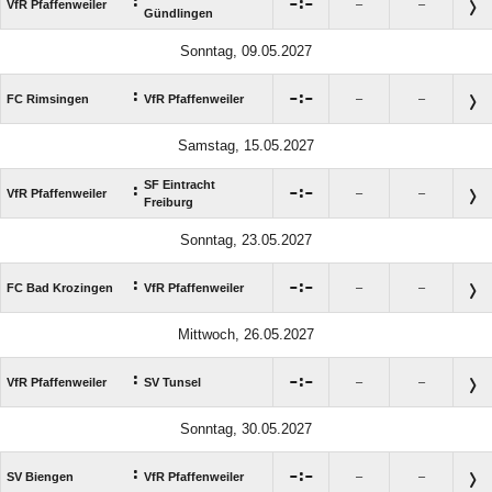
:

:

VfR Pfaffenweiler
–
–
Gündlingen
Sonntag, 09.05.2027
:

:

FC Rimsingen
VfR Pfaffenweiler
–
–
Samstag, 15.05.2027
SF Eintracht
:

:

VfR Pfaffenweiler
–
–
Freiburg
Sonntag, 23.05.2027
:

:

FC Bad Krozingen
VfR Pfaffenweiler
–
–
Mittwoch, 26.05.2027
:

:

VfR Pfaffenweiler
SV Tunsel
–
–
Sonntag, 30.05.2027
:

:

SV Biengen
VfR Pfaffenweiler
–
–