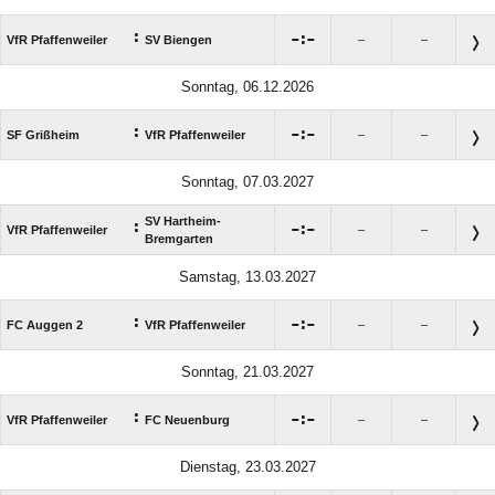
:

:

VfR Pfaffenweiler
SV Biengen
–
–
Sonntag, 06.12.2026
:

:

SF Grißheim
VfR Pfaffenweiler
–
–
Sonntag, 07.03.2027
SV Hartheim-
:

:

VfR Pfaffenweiler
–
–
Bremgarten
Samstag, 13.03.2027
:

:

FC Auggen 2
VfR Pfaffenweiler
–
–
Sonntag, 21.03.2027
:

:

VfR Pfaffenweiler
FC Neuenburg
–
–
Dienstag, 23.03.2027