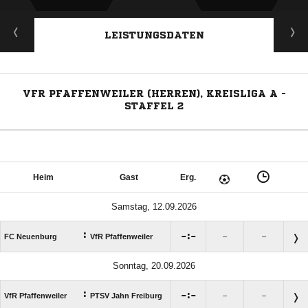
LEISTUNGSDATEN
VFR PFAFFENWEILER (HERREN), KREISLIGA A -
STAFFEL 2
Heim
Gast
Erg.
Samstag, 12.09.2026
:

:

FC Neuenburg
VfR Pfaffenweiler
–
–
Sonntag, 20.09.2026
:

:

VfR Pfaffenweiler
PTSV Jahn Freiburg
–
–