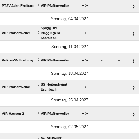
:

:

PTSV Jahn Freiburg
VfR Pfaffenweiler
–
–
Sonntag, 04.04.2027
Spvgg. 09
:

:

VfR Pfaffenweiler
Buggingen/​
–
–
Seefelden
Sonntag, 11.04.2027
:

:

Polizei-SV Freiburg
VfR Pfaffenweiler
–
–
Sonntag, 18.04.2027
SG Heitersheim/​
:

:

VfR Pfaffenweiler
–
–
Eschbach
Sonntag, 25.04.2027
:

:

VfR Hausen 2
VfR Pfaffenweiler
–
–
Sonntag, 02.05.2027
SG Breisach/​