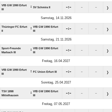
VfB GW 1990 Erfurt
:

:

SV Schmira II
–
–
III
Samstag, 14.11.2026
Thüringer FC Erfurt
VfB GW 1990 Erfurt
:

:

–
–
II
III
Samstag, 21.11.2026
Sport-Freunde
VfB GW 1990 Erfurt
:

:

–
–
Marbach III
III
Freitag, 16.04.2027
VfB GW 1990 Erfurt
:

:

FC Union Erfurt III
–
–
III
Sonntag, 25.04.2027
TSV 1898
VfB GW 1990 Erfurt
:

:

–
–
Mittelhausen
III
Freitag, 07.05.2027