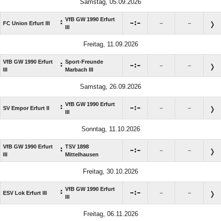
Samstag, 05.09.2026
VfB GW 1990 Erfurt
:

:

FC Union Erfurt III
–
–
III
Freitag, 11.09.2026
VfB GW 1990 Erfurt
Sport-Freunde
:

:

–
–
III
Marbach III
Samstag, 26.09.2026
VfB GW 1990 Erfurt
:

:

SV Empor Erfurt II
–
–
III
Sonntag, 11.10.2026
VfB GW 1990 Erfurt
TSV 1898
:

:

–
–
III
Mittelhausen
Freitag, 30.10.2026
VfB GW 1990 Erfurt
:

:

ESV Lok Erfurt III
–
–
III
Freitag, 06.11.2026