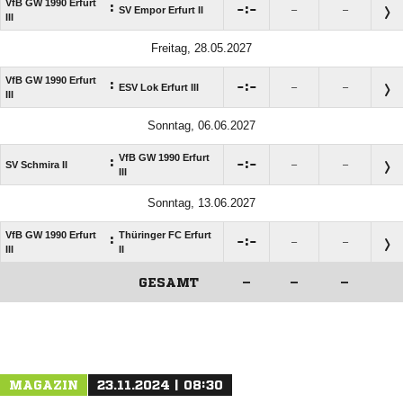
VfB GW 1990 Erfurt
:

:

SV Empor Erfurt II
–
–
III
Freitag, 28.05.2027
VfB GW 1990 Erfurt
:

:

ESV Lok Erfurt III
–
–
III
Sonntag, 06.06.2027
VfB GW 1990 Erfurt
:

:

SV Schmira II
–
–
III
Sonntag, 13.06.2027
VfB GW 1990 Erfurt
Thüringer FC Erfurt
:

:

–
–
III
II
GESAMT
–
–
–
ANZEIGE
MAGAZIN
23.11.2024 | 08:30