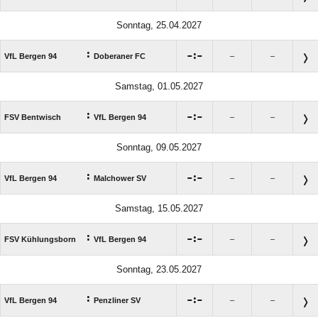
Sonntag, 25.04.2027
:

:

VfL Bergen 94
Doberaner FC
–
–
Samstag, 01.05.2027
:

:

FSV Bentwisch
VfL Bergen 94
–
–
Sonntag, 09.05.2027
:

:

VfL Bergen 94
Malchower SV
–
–
Samstag, 15.05.2027
:

:

FSV Kühlungsborn
VfL Bergen 94
–
–
Sonntag, 23.05.2027
:

:

VfL Bergen 94
Penzliner SV
–
–