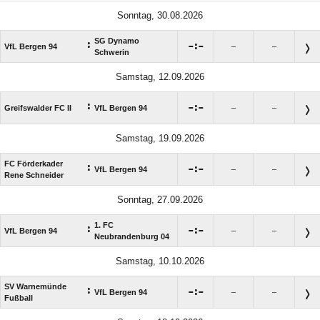
Sonntag, 30.08.2026
SG Dynamo
:

:

VfL Bergen 94
–
–
Schwerin
Samstag, 12.09.2026
:

:

Greifswalder FC II
VfL Bergen 94
–
–
Samstag, 19.09.2026
FC Förderkader
:

:

VfL Bergen 94
–
–
Rene Schneider
Sonntag, 27.09.2026
1. FC
:

:

VfL Bergen 94
–
–
Neubrandenburg 04
Samstag, 10.10.2026
SV Warnemünde
:

:

VfL Bergen 94
–
–
Fußball