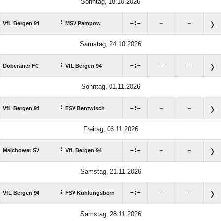
Sonntag, 18.10.2026
:

:

VfL Bergen 94
MSV Pampow
–
–
Samstag, 24.10.2026
:

:

Doberaner FC
VfL Bergen 94
–
–
Sonntag, 01.11.2026
:

:

VfL Bergen 94
FSV Bentwisch
–
–
Freitag, 06.11.2026
:

:

Malchower SV
VfL Bergen 94
–
–
Samstag, 21.11.2026
:

:

VfL Bergen 94
FSV Kühlungsborn
–
–
Samstag, 28.11.2026