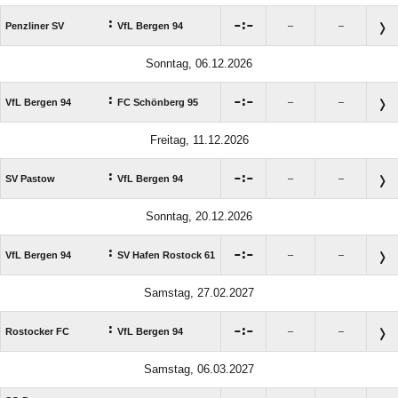
:

:

Penzliner SV
VfL Bergen 94
–
–
Sonntag, 06.12.2026
:

:

VfL Bergen 94
FC Schönberg 95
–
–
Freitag, 11.12.2026
:

:

SV Pastow
VfL Bergen 94
–
–
Sonntag, 20.12.2026
:

:

VfL Bergen 94
SV Hafen Rostock 61
–
–
Samstag, 27.02.2027
:

:

Rostocker FC
VfL Bergen 94
–
–
Samstag, 06.03.2027