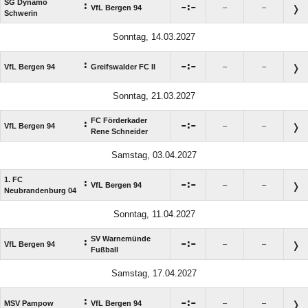
SG Dynamo
:

:

VfL Bergen 94
–
–
Schwerin
Sonntag, 14.03.2027
:

:

VfL Bergen 94
Greifswalder FC II
–
–
Sonntag, 21.03.2027
FC Förderkader
:

:

VfL Bergen 94
–
–
Rene Schneider
Samstag, 03.04.2027
1. FC
:

:

VfL Bergen 94
–
–
Neubrandenburg 04
Sonntag, 11.04.2027
SV Warnemünde
:

:

VfL Bergen 94
–
–
Fußball
Samstag, 17.04.2027
:

:

MSV Pampow
VfL Bergen 94
–
–