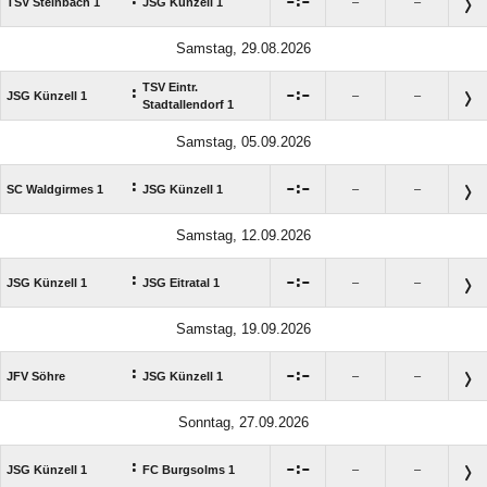

:

TSV Steinbach 1
JSG Künzell 1
–
–
Samstag, 29.08.2026
TSV Eintr.
:

:

JSG Künzell 1
–
–
Stadtallendorf 1
Samstag, 05.09.2026
:

:

SC Waldgirmes 1
JSG Künzell 1
–
–
Samstag, 12.09.2026
:

:

JSG Künzell 1
JSG Eitratal 1
–
–
Samstag, 19.09.2026
:

:

JFV Söhre
JSG Künzell 1
–
–
Sonntag, 27.09.2026
:

:

JSG Künzell 1
FC Burgsolms 1
–
–