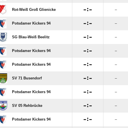

:

Rot-Weiß Groß Glienicke
–

:

Potsdamer Kickers 94
–

:

SG Blau-Weiß Beelitz
–

:

Potsdamer Kickers 94
–

:

Potsdamer Kickers 94
–

:

SV 71 Busendorf
–

:

Potsdamer Kickers 94
–

:

SV 05 Rehbrücke
–

:

Potsdamer Kickers 94
–