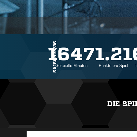
SAISON25/26
19
1647
1.21
Einsätze
Gespielte Minuten
Punkte pro Spiel
T
DIE SP