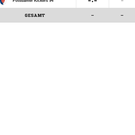

:

Potsdamer Kickers 94
–
GESAMT
–
–
ANZEIGE
ANZEIGE