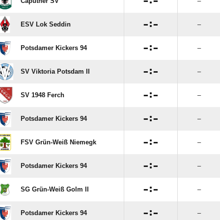

:

Caputher SV
–

:

ESV Lok Seddin
–

:

Potsdamer Kickers 94
–

:

SV Viktoria Potsdam II
–

:

SV 1948 Ferch
–

:

Potsdamer Kickers 94
–

:

FSV Grün-Weiß Niemegk
–

:

Potsdamer Kickers 94
–

:

SG Grün-Weiß Golm II
–

:

Potsdamer Kickers 94
–