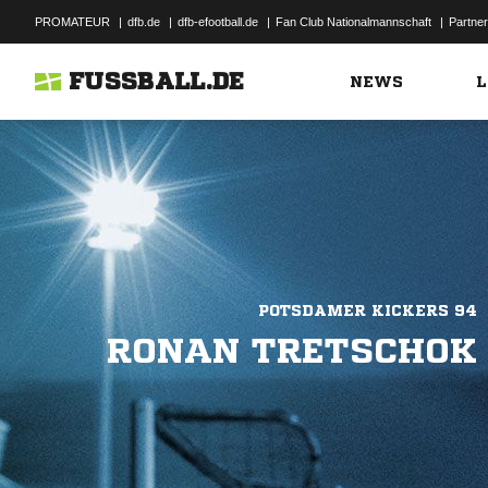
PROMATEUR
|
dfb.de
|
dfb-efootball.de
|
Fan Club Nationalmannschaft
|
Partner
FUSSBALL.DE
NEWS
L
POTSDAMER KICKERS 94
RONAN TRETSCHOK