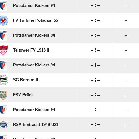

:

Potsdamer Kickers 94
–

:

FV Turbine Potsdam 55
–

:

Potsdamer Kickers 94
–

:

Teltower FV 1913 II
–

:

Potsdamer Kickers 94
–

:

SG Bornim II
–

:

FSV Brück
–

:

Potsdamer Kickers 94
–

:

RSV Eintracht 1949 U21
–