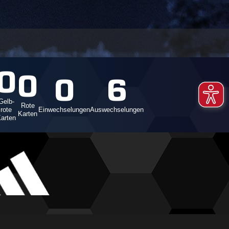
0
0
0
6
Gelb-
Rote
rote
Einwechselungen
Auswechselungen
Karten
arten