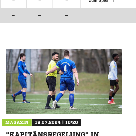
–
–
–
Zum Spiel
–
–
–
MAGAZIN
16.07.2024 | 10:20
"KAPITÄNSREGELUNG" IN