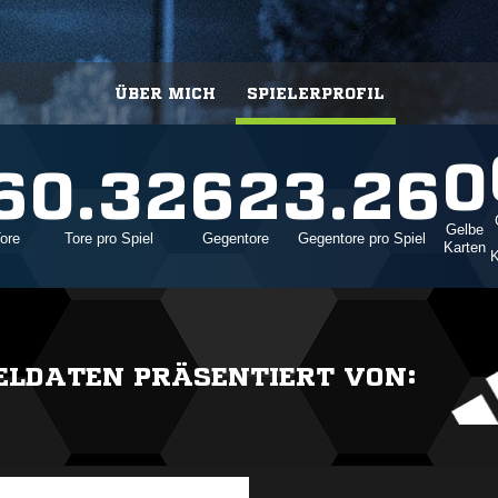
ÜBER MICH
SPIELERPROFIL
0
6
0.32
62
3.26
Gelbe
ore
Tore pro Spiel
Gegentore
Gegentore pro Spiel
Karten
K
IELDATEN PRÄSENTIERT VON: